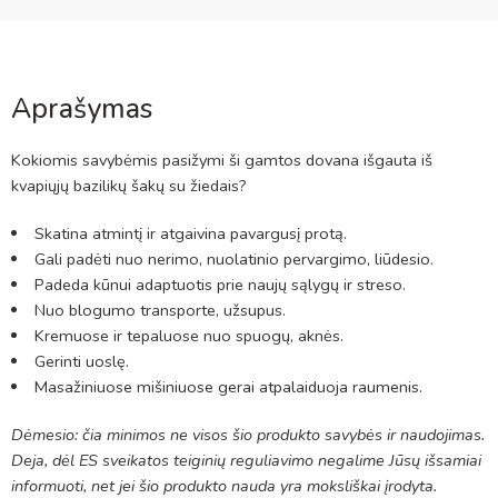
Aprašymas
Kokiomis savybėmis pasižymi ši gamtos dovana išgauta iš
kvapiųjų bazilikų šakų su žiedais?
Skatina atmintį ir atgaivina pavargusį protą.
Gali padėti nuo nerimo, nuolatinio pervargimo, liūdesio.
Padeda kūnui adaptuotis prie naujų sąlygų ir streso.
Nuo blogumo transporte, užsupus.
Kremuose ir tepaluose nuo spuogų, aknės.
Gerinti uoslę.
Masažiniuose mišiniuose gerai atpalaiduoja raumenis.
Dėmesio: čia minimos ne visos šio produkto savybės ir naudojimas.
Deja, dėl ES sveikatos teiginių reguliavimo negalime Jūsų išsamiai
informuoti, net jei šio produkto nauda yra moksliškai įrodyta.