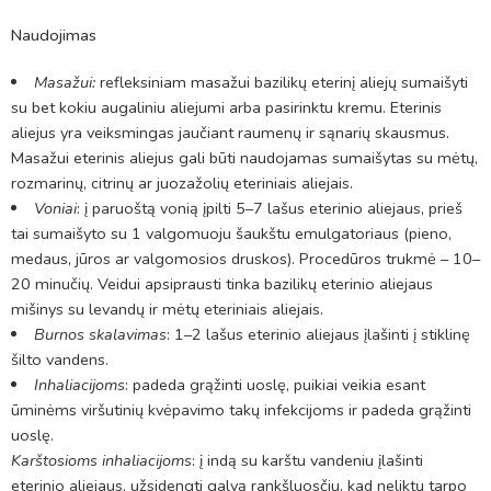
Naudojimas
Masažui:
refleksiniam masažui bazilikų eterinį aliejų sumaišyti
su bet kokiu augaliniu aliejumi arba pasirinktu kremu. Eterinis
aliejus yra veiksmingas jaučiant raumenų ir sąnarių skausmus.
Masažui eterinis aliejus gali būti naudojamas sumaišytas su mėtų,
rozmarinų, citrinų ar juozažolių eteriniais aliejais.
Voniai
: į paruoštą vonią įpilti 5–7 lašus eterinio aliejaus, prieš
tai sumaišyto su 1 valgomuoju šaukštu emulgatoriaus (pieno,
medaus, jūros ar valgomosios druskos). Procedūros trukmė – 10–
20 minučių. Veidui apsiprausti tinka bazilikų eterinio aliejaus
mišinys su levandų ir mėtų eteriniais aliejais.
Burnos skalavimas
: 1–2 lašus eterinio aliejaus įlašinti į stiklinę
šilto vandens.
Inhaliacijoms
: padeda grąžinti uoslę, puikiai veikia esant
ūminėms viršutinių kvėpavimo takų infekcijoms ir padeda grąžinti
uoslę.
Karštosioms inhaliacijoms
: į indą su karštu vandeniu įlašinti
eterinio aliejaus, užsidengti galvą rankšluosčiu, kad neliktų tarpo