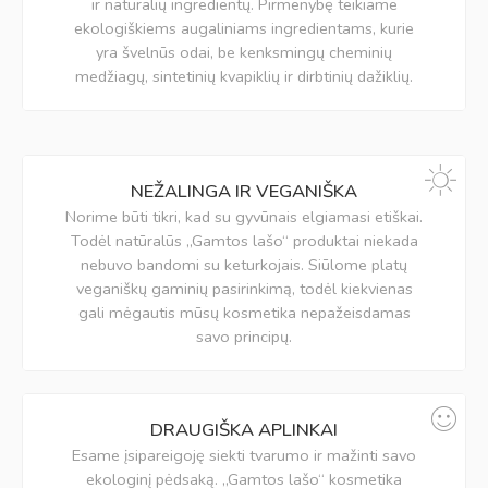
ir natūralių ingredientų. Pirmenybę teikiame
ekologiškiems augaliniams ingredientams, kurie
yra švelnūs odai, be kenksmingų cheminių
medžiagų, sintetinių kvapiklių ir dirbtinių dažiklių.
NEŽALINGA IR VEGANIŠKA
Norime būti tikri, kad su gyvūnais elgiamasi etiškai.
Todėl natūralūs „Gamtos lašo“ produktai niekada
nebuvo bandomi su keturkojais. Siūlome platų
veganiškų gaminių pasirinkimą, todėl kiekvienas
gali mėgautis mūsų kosmetika nepažeisdamas
savo principų.
DRAUGIŠKA APLINKAI
Esame įsipareigoję siekti tvarumo ir mažinti savo
ekologinį pėdsaką. „Gamtos lašo“ kosmetika