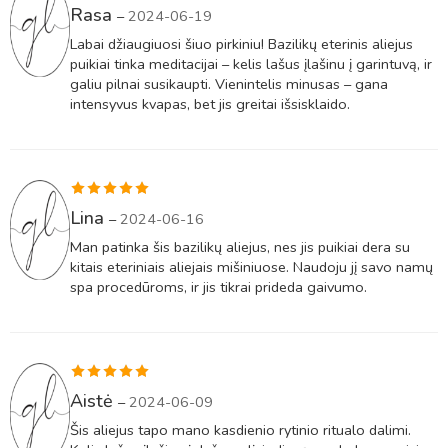
Įvertinimas:
Rasa
–
2024-06-19
5
iš 5
Labai džiaugiuosi šiuo pirkiniu! Bazilikų eterinis aliejus
puikiai tinka meditacijai – kelis lašus įlašinu į garintuvą, ir
galiu pilnai susikaupti. Vienintelis minusas – gana
intensyvus kvapas, bet jis greitai išsisklaido.
Įvertinimas:
Lina
–
2024-06-16
5
iš 5
Man patinka šis bazilikų aliejus, nes jis puikiai dera su
kitais eteriniais aliejais mišiniuose. Naudoju jį savo namų
spa procedūroms, ir jis tikrai prideda gaivumo.
Įvertinimas:
Aistė
–
2024-06-09
5
iš 5
Šis aliejus tapo mano kasdienio rytinio ritualo dalimi.