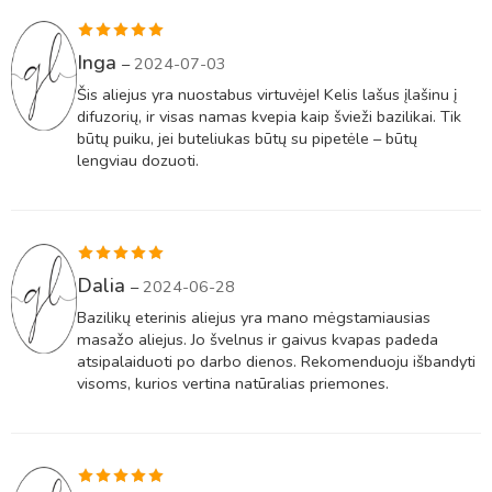
Įvertinimas:
Inga
–
2024-07-03
5
iš 5
Šis aliejus yra nuostabus virtuvėje! Kelis lašus įlašinu į
difuzorių, ir visas namas kvepia kaip švieži bazilikai. Tik
būtų puiku, jei buteliukas būtų su pipetėle – būtų
lengviau dozuoti.
Įvertinimas:
Dalia
–
2024-06-28
5
iš 5
Bazilikų eterinis aliejus yra mano mėgstamiausias
masažo aliejus. Jo švelnus ir gaivus kvapas padeda
atsipalaiduoti po darbo dienos. Rekomenduoju išbandyti
visoms, kurios vertina natūralias priemones.