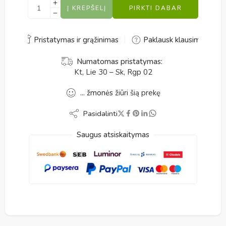
Į KREPŠELĮ
PIRKTI DABAR
Alternative:
Pristatymas ir grąžinimas
Paklausk klausimo
Numatomas pristatymas:
Kt, Lie 30 – Sk, Rgp 02
...
žmonės
žiūri šią prekę
Pasidalinti
Saugus atsiskaitymas