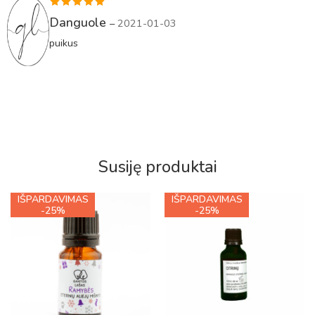
Įvertinimas:
Danguole
–
2021-01-03
5
iš 5
puikus
Susiję produktai
IŠPARDAVIMAS
IŠPARDAVIMAS
-25%
-25%