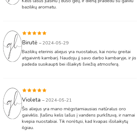
Kelis lašus įlašinu į dušo gelį, ir dieną pradedu su gaiviu
bazilikų aromatu.
Įvertinimas:
Birutė
–
2024-05-29
5
iš 5
Bazilikų eterinis aliejus yra nuostabus, kai noriu greitai
atgaivinti kambarį. Naudoju jį savo darbo kambaryje, ir jis
padeda susikaupti bei išlaikyti šviežią atmosferą.
Įvertinimas:
Violeta
–
2024-05-21
5
iš 5
Šis aliejus yra mano mėgstamiausias natūralus oro
gaiviklis. Įlašinu kelis lašus į vandens purkštuvą, ir namai
kvepia nuostabiai. Tik norėtųsi, kad kvapas išsilaikytų
ilgiau.