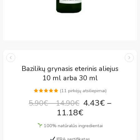
Bazilikų grynasis eterinis aliejus
10 ml arba 30 ml
(
11
pirkėjų atsiliepimai)
Įvertinimas:
11
4.43
€
–
5.90
€
–
14.90
€
5.00
iš 5
11.18
€
(viso
įvertinimų:
)
100% natūralūs ingredientai
IFRA sertifikatas