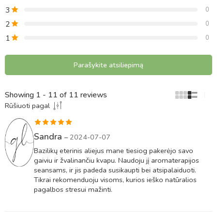
3
0
2
0
1
0
Parašykite atsiliepimą
Showing 1 - 11 of 11 reviews
Rūšiuoti pagal
Įvertinimas:
Sandra
–
2024-07-07
5
iš 5
Bazilikų eterinis aliejus mane tiesiog pakerėjo savo
gaiviu ir žvalinančiu kvapu. Naudoju jį aromaterapijos
seansams, ir jis padeda susikaupti bei atsipalaiduoti.
Tikrai rekomenduoju visoms, kurios ieško natūralios
pagalbos stresui mažinti.