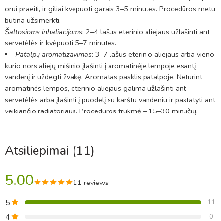
orui praeiti, ir giliai kvėpuoti garais 3–5 minutes. Procedūros metu
būtina užsimerkti.
Šaltosioms inhaliacijoms
: 2–4 lašus eterinio aliejaus užlašinti ant
servetėlės ir kvėpuoti 5–7 minutes.
Patalpų aromatizavimas
: 3–7 lašus eterinio aliejaus arba vieno
kurio nors aliejų mišinio įlašinti į aromatinėje lempoje esantį
vandenį ir uždegti žvakę. Aromatas pasklis patalpoje. Neturint
aromatinės lempos, eterinio aliejaus galima užlašinti ant
servetėlės arba įlašinti į puodelį su karštu vandeniu ir pastatyti ant
veikiančio radiatoriaus. Procedūros trukmė – 15–30 minučių.
Atsiliepimai (11)
5.00
11 reviews
5
11
4
0