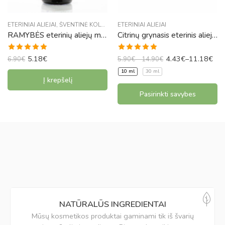
ETERINIAI ALIEJAI
,
ŠVENTINĖ KOLEKCIJA
ETERINIAI ALIEJAI
RAMYBĖS eterinių aliejų mišinys
Citrinų grynasis eterinis aliejus 10 ml arba 30 ml
Įvertinimas:
Įvertinimas:
5.18
€
4.43
€
–
11.18
€
6.90
€
5.90
€
–
14.90
€
4.97
iš 5
5.00
iš 5
10 ml
30 ml
Į krepšelį
Pasirinkti savybes
NATŪRALŪS INGREDIENTAI
Mūsų kosmetikos produktai gaminami tik iš švarių