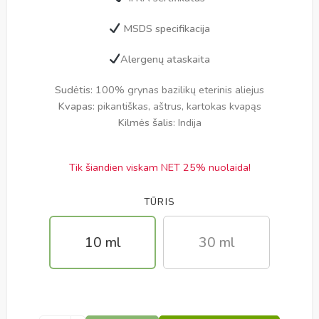
MSDS specifikacija
Alergenų ataskaita
Sudėtis
: 100% grynas bazilikų eterinis aliejus
Kvapas
: pikantiškas, aštrus, kartokas kvapąs
Kilmės šalis
: Indija
Tik šiandien viskam NET 25% nuolaida!
TŪRIS
10 ml
30 ml