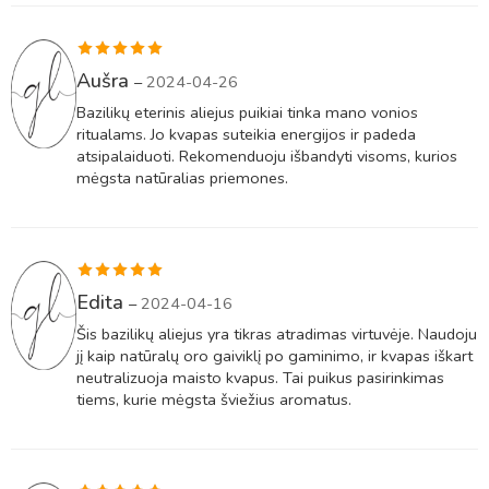
Įvertinimas:
Aušra
–
2024-04-26
5
iš 5
Bazilikų eterinis aliejus puikiai tinka mano vonios
ritualams. Jo kvapas suteikia energijos ir padeda
atsipalaiduoti. Rekomenduoju išbandyti visoms, kurios
mėgsta natūralias priemones.
Įvertinimas:
Edita
–
2024-04-16
5
iš 5
Šis bazilikų aliejus yra tikras atradimas virtuvėje. Naudoju
jį kaip natūralų oro gaiviklį po gaminimo, ir kvapas iškart
neutralizuoja maisto kvapus. Tai puikus pasirinkimas
tiems, kurie mėgsta šviežius aromatus.