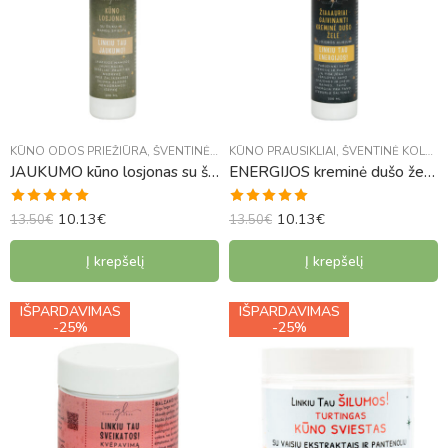
KŪNO ODOS PRIEŽIŪRA
,
ŠVENTINĖ KOLEKCIJA
KŪNO PRAUSIKLIAI
,
ŠVENTINĖ KOLEKCIJA
JAUKUMO kūno losjonas su šilku ir mangų sviestu
ENERGIJOS kreminė dušo želė su jojobos aliejumi
10.13
€
10.13
€
Įvertinimas:
Įvertinimas:
13.50
€
13.50
€
5.00
iš 5
5.00
iš 5
Į krepšelį
Į krepšelį
IŠPARDAVIMAS
IŠPARDAVIMAS
IŠPARDUOTA
-25%
-25%