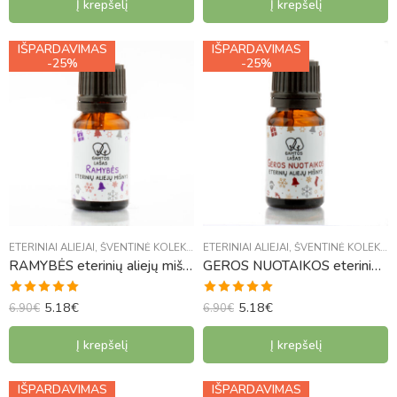
Į krepšelį
Į krepšelį
IŠPARDAVIMAS
IŠPARDAVIMAS
-25%
-25%
ETERINIAI ALIEJAI
,
ŠVENTINĖ KOLEKCIJA
ETERINIAI ALIEJAI
,
ŠVENTINĖ KOLEKCIJA
RAMYBĖS eterinių aliejų mišinys
GEROS NUOTAIKOS eterinių aliejų mišinys
5.18
€
5.18
€
Įvertinimas:
Įvertinimas:
6.90
€
6.90
€
4.97
iš 5
5.00
iš 5
Į krepšelį
Į krepšelį
IŠPARDAVIMAS
IŠPARDAVIMAS