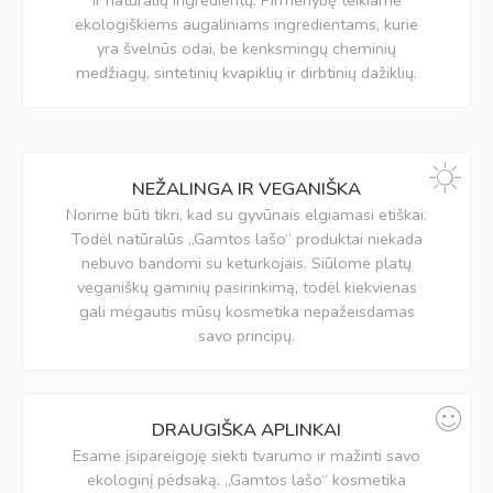
ir natūralių ingredientų. Pirmenybę teikiame
ekologiškiems augaliniams ingredientams, kurie
yra švelnūs odai, be kenksmingų cheminių
medžiagų, sintetinių kvapiklių ir dirbtinių dažiklių.
NEŽALINGA IR VEGANIŠKA
Norime būti tikri, kad su gyvūnais elgiamasi etiškai.
Todėl natūralūs „Gamtos lašo“ produktai niekada
nebuvo bandomi su keturkojais. Siūlome platų
veganiškų gaminių pasirinkimą, todėl kiekvienas
gali mėgautis mūsų kosmetika nepažeisdamas
savo principų.
DRAUGIŠKA APLINKAI
Esame įsipareigoję siekti tvarumo ir mažinti savo
ekologinį pėdsaką. „Gamtos lašo“ kosmetika