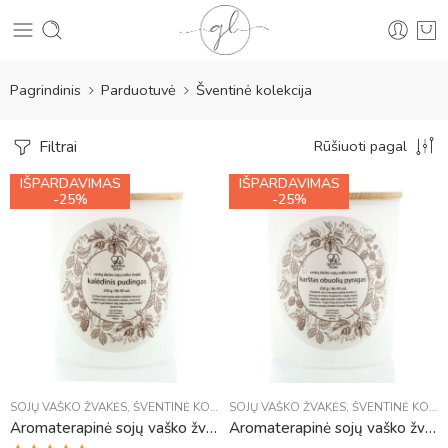
Pagrindinis
Parduotuvė
Šventinė kolekcija
Filtrai
Rūšiuoti pagal
IŠPARDAVIMAS
IŠPARDAVIMAS
IŠPARDUOTA
IŠPARDUOTA
-25%
-25%
SOJŲ VAŠKO ŽVAKĖS
,
ŠVENTINĖ KOLEKCIJA
SOJŲ VAŠKO ŽVAKĖS
,
ŠVENTINĖ KOLEKCIJA
Aromaterapinė sojų vaško žvakė „Kalėdinis pudingas“
Aromaterapinė sojų vaško žvakė „Karštas obuolių pyragas“