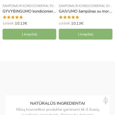
ŠAMPŪNAI IR KONDICIONIERIAI
,
ŠVENTINĖ KOLEKCIJA
ŠAMPŪNAI IR KONDICIONIERIAI
,
ŠVENTINĖ KOLEKCIJA
GYVYBINGUMO kondicionierius su sviestmedžiu ir mangais
GAIVUMO šampūnas su morkų ir jonažolių fitoliais
10.13
€
10.13
€
Įvertinimas:
Įvertinimas:
13.50
€
13.50
€
5.00
iš 5
4.92
iš 5
Į krepšelį
Į krepšelį
NATŪRALŪS INGREDIENTAI
Mūsų kosmetikos produktai gaminami tik iš švarių