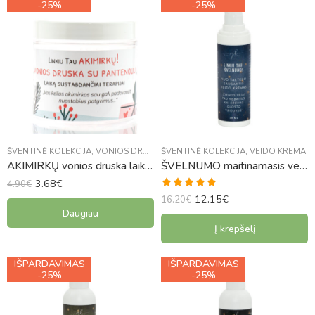
IŠPARDUOTA
-25%
-25%
ŠVENTINĖ KOLEKCIJA
,
VONIOS DRUSKOS
ŠVENTINĖ KOLEKCIJA
,
VEIDO KREMAI
AKIMIRKŲ vonios druska laiką sustabdančiai terapijai
ŠVELNUMO maitinamasis veido kremas
3.68
€
4.90
€
12.15
€
Įvertinimas:
16.20
€
Daugiau
4.91
iš 5
Į krepšelį
IŠPARDAVIMAS
IŠPARDAVIMAS
-25%
-25%