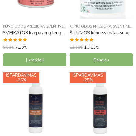
KŪNO ODOS PRIEŽIŪRA
,
ŠVENTINĖ KOLEKCIJA
KŪNO ODOS PRIEŽIŪRA
,
ŠVENTINĖ KOLEKCIJA
SVEIKATOS kvėpavimą lengvinantis balzamas
ŠILUMOS kūno sviestas su vaisių ekstraktais ir pantenoliu
7.13
€
10.13
€
Įvertinimas:
Įvertinimas:
9.50
€
13.50
€
5.00
iš 5
5.00
iš 5
Į krepšelį
Daugiau
IŠPARDAVIMAS
IŠPARDAVIMAS
-25%
-25%