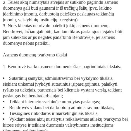
Teisės aktų numatytais atvejais ar sutikimo pagrindu asmens
duomenys gali būti gaunami ir iš trečiųjų šalių (pvz. laikino
įdarbinimo įmonių, darbuotojų paieškos paslaugas teikiančių
įmonių, valstybinių institucijų ir registrų).
Nors klientas neprivalo pateikti jokių asmens duomenų
Bendrovei, tačiau gali būti, kad tam tikros paslaugos negalės būti
jam suteiktos ar jis negalės įsidarbinti Bendrovėje, jei asmens
duomenys nebus pateikti.
Asmens duomenų tvarkymo tikslai
Bendrovė tvarko asmens duomenis šiais pagrindiniais tikslais:
Sutartinių santykių administravimo bei vykdymo tikslais,
siekiant tinkamai įvykdyti sutartinius įsipareigojimus, palaikyti
ryšius su tiekėjais, partneriais bei klientais vystant verslą, teikiant
paslaugas bei bendradarbiaujant;
Teikiant interneto svetainėje nurodytas paslaugas;
Bendrovės vidaus bei darbuotojų administravimo tikslais;
Tiesioginės rinkodaros ir marketinginiais tikslais;
Vykdant teisės aktų nustatytus reikalavimus atliekų tvarkymo bei
kitose srityse ir teikiant duomenis valstybinėms institucijoms
(duomenų valdytojams);