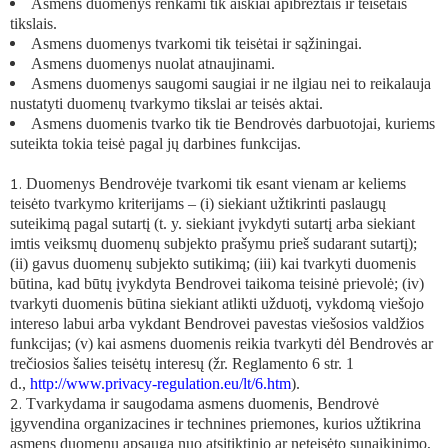
Asmens duomenys renkami tik aiškiai apibrėžtais ir teisėtais
tikslais.
Asmens duomenys tvarkomi tik teisėtai ir sąžiningai.
Asmens duomenys nuolat atnaujinami.
Asmens duomenys saugomi saugiai ir ne ilgiau nei to reikalauja
nustatyti duomenų tvarkymo tikslai ar teisės aktai.
Asmens duomenis tvarko tik tie Bendrovės darbuotojai, kuriems
suteikta tokia teisė pagal jų darbines funkcijas.
Duomenys Bendrovėje tvarkomi tik esant vienam ar keliems
teisėto tvarkymo kriterijams – (i) siekiant užtikrinti paslaugų
suteikimą pagal sutartį (t. y. siekiant įvykdyti sutartį arba siekiant
imtis veiksmų duomenų subjekto prašymu prieš sudarant sutartį);
(ii) gavus duomenų subjekto sutikimą; (iii) kai tvarkyti duomenis
būtina, kad būtų įvykdyta Bendrovei taikoma teisinė prievolė; (iv)
tvarkyti duomenis būtina siekiant atlikti užduotį, vykdomą viešojo
intereso labui arba vykdant Bendrovei pavestas viešosios valdžios
funkcijas; (v) kai asmens duomenis reikia tvarkyti dėl Bendrovės ar
trečiosios šalies teisėtų interesų (žr. Reglamento 6 str. 1
d.,
http://www.privacy-regulation.eu/lt/6.htm
).
Tvarkydama ir saugodama asmens duomenis, Bendrovė
įgyvendina organizacines ir technines priemones, kurios užtikrina
asmens duomenų apsaugą nuo atsitiktinio ar neteisėto sunaikinimo,