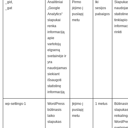
_gid,
Analitiniai
Pirmo
Iki
Slapuka
_gat
„Google
įėjimo į
sesijos
naudoja
Analytics“
puslapį
pabaigos
statistine
slapukai
metu
tinklapio
renka
informaci
informaciją
rinkti
apie
vartotojų
elgseną
svetainėje ir
yra
naudojamas
siekiant
išsaugoti
statistinę
informaciją
wp-settings-1
WordPress
Įėjimo į
1 metus
Būtinasi
būtinasis
puslapį
slapuka
laiko
metu
reikalin
slapukas
WordPre
svetaine