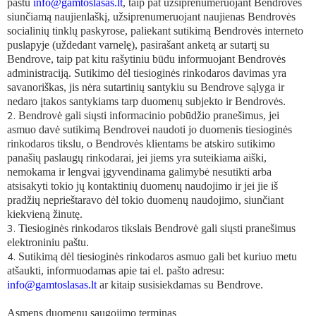
paštu
info@gamtoslasas.lt
, taip pat užsiprenumeruojant Bendrovės
siunčiamą naujienlaškį, užsiprenumeruojant naujienas Bendrovės
socialinių tinklų paskyrose, paliekant sutikimą Bendrovės interneto
puslapyje (uždedant varnelę), pasirašant anketą ar sutartį su
Bendrove, taip pat kitu rašytiniu būdu informuojant Bendrovės
administraciją. Sutikimo dėl tiesioginės rinkodaros davimas yra
savanoriškas, jis nėra sutartinių santykiu su Bendrove sąlyga ir
nedaro įtakos santykiams tarp duomenų subjekto ir Bendrovės.
Bendrovė gali siųsti informacinio pobūdžio pranešimus, jei
asmuo davė sutikimą Bendrovei naudoti jo duomenis tiesioginės
rinkodaros tikslu, o Bendrovės klientams be atskiro sutikimo
panašių paslaugų rinkodarai, jei jiems yra suteikiama aiški,
nemokama ir lengvai įgyvendinama galimybė nesutikti arba
atsisakyti tokio jų kontaktinių duomenų naudojimo ir jei jie iš
pradžių neprieštaravo dėl tokio duomenų naudojimo, siunčiant
kiekvieną žinutę.
Tiesioginės rinkodaros tikslais Bendrovė gali siųsti pranešimus
elektroniniu paštu.
Sutikimą dėl tiesioginės rinkodaros asmuo gali bet kuriuo metu
atšaukti, informuodamas apie tai el. pašto adresu:
info@gamtoslasas.lt
ar kitaip susisiekdamas su Bendrove.
Asmens duomenų saugojimo terminas