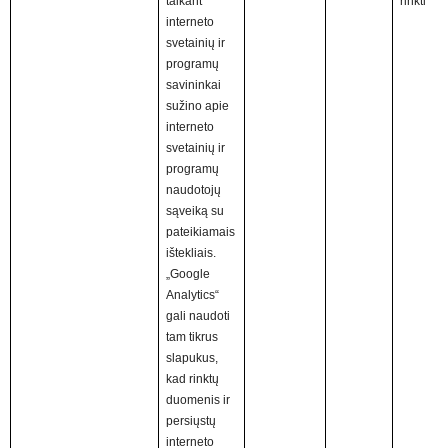
taikant
rinkti
interneto
svetainių ir
programų
savininkai
sužino apie
interneto
svetainių ir
programų
naudotojų
sąveiką su
pateikiamais
ištekliais.
„Google
Analytics“
gali naudoti
tam tikrus
slapukus,
kad rinktų
duomenis ir
persiųstų
interneto