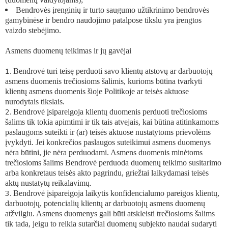
Bendrovės įrenginių ir turto saugumo užtikrinimo bendrovės
gamybinėse ir bendro naudojimo patalpose tikslu yra įrengtos
vaizdo stebėjimo.
Asmens duomenų teikimas ir jų gavėjai
Bendrovė turi teisę perduoti savo klientų atstovų ar darbuotojų
asmens duomenis trečiosioms šalimis, kurioms būtina tvarkyti
klientų asmens duomenis šioje Politikoje ar teisės aktuose
nurodytais tikslais.
Bendrovė įsipareigoja klientų duomenis perduoti trečiosioms
šalims tik tokia apimtimi ir tik tais atvejais, kai būtina atitinkamoms
paslaugoms suteikti ir (ar) teisės aktuose nustatytoms prievolėms
įvykdyti. Jei konkrečios paslaugos suteikimui asmens duomenys
nėra būtini, jie nėra perduodami. Asmens duomenis minėtoms
trečiosioms šalims Bendrovė perduoda duomenų teikimo susitarimo
arba konkretaus teisės akto pagrindu, griežtai laikydamasi teisės
aktų nustatytų reikalavimų.
Bendrovė įsipareigoja laikytis konfidencialumo pareigos klientų,
darbuotojų, potencialių klientų ar darbuotojų asmens duomenų
atžvilgiu. Asmens duomenys gali būti atskleisti trečiosioms šalims
tik tada, jeigu to reikia sutarčiai duomenų subjekto naudai sudaryti