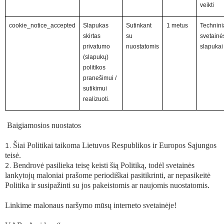
veikti
cookie_notice_accepted
Slapukas
Sutinkant
1 metus
Technini
skirtas
su
svetainė
privatumo
nuostatomis
slapukai
(slapukų)
politikos
pranešimui /
sutikimui
realizuoti.
Baigiamosios nuostatos
Šiai Politikai taikoma Lietuvos Respublikos ir Europos Sąjungos
teisė.
Bendrovė pasilieka teisę keisti šią Politiką, todėl svetainės
lankytojų maloniai prašome periodiškai pasitikrinti, ar nepasikeitė
Politika ir susipažinti su jos pakeistomis ar naujomis nuostatomis.
Linkime malonaus naršymo mūsų interneto svetainėje!