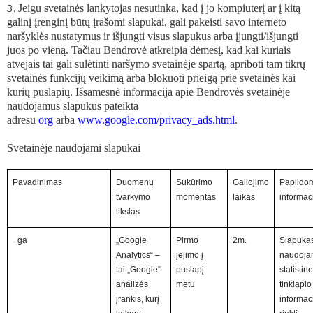
Jeigu svetainės lankytojas nesutinka, kad į jo kompiuterį ar į kitą
galinį įrenginį būtų įrašomi slapukai, gali pakeisti savo interneto
naršyklės nustatymus ir išjungti visus slapukus arba įjungti/išjungti
juos po vieną. Tačiau Bendrovė atkreipia dėmesį, kad kai kuriais
atvejais tai gali sulėtinti naršymo svetainėje spartą, apriboti tam tikrų
svetainės funkcijų veikimą arba blokuoti prieigą prie svetainės kai
kurių puslapių. Išsamesnė informacija apie Bendrovės svetainėje
naudojamus slapukus pateikta
adresu
org
arba
www.google.com/privacy_ads.html
.
Svetainėje naudojami slapukai
Pavadinimas
Duomenų
Sukūrimo
Galiojimo
Papildo
tvarkymo
momentas
laikas
informac
tikslas
_ga
„Google
Pirmo
2m.
Slapuka
Analytics“ –
įėjimo į
naudoja
tai „Google“
puslapį
statistine
analizės
metu
tinklapio
įrankis, kurį
informaci