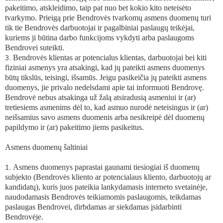
pakeitimo, atskleidimo, taip pat nuo bet kokio kito neteisėto
tvarkymo. Prieigą prie Bendrovės tvarkomų asmens duomenų turi
tik tie Bendrovės darbuotojai ir pagalbiniai paslaugų teikėjai,
kuriems ji būtina darbo funkcijoms vykdyti arba paslaugoms
Bendrovei suteikti.
Bendrovės klientas ar potencialus klientas, darbuotojai bei kiti
fiziniai asmenys yra atsakingi, kad jų pateikti asmens duomenys
būtų tikslūs, teisingi, išsamūs. Jeigu pasikeičia jų pateikti asmens
duomenys, jie privalo nedelsdami apie tai informuoti Bendrovę.
Bendrovė nebus atsakinga už žalą atsiradusią asmeniui ir (ar)
tretiesiems asmenims dėl to, kad asmuo nurodė neteisingus ir (ar)
neišsamius savo asmens duomenis arba nesikreipė dėl duomenų
papildymo ir (ar) pakeitimo jiems pasikeitus.
Asmens duomenų šaltiniai
Asmens duomenys paprastai gaunami tiesiogiai iš duomenų
subjekto (Bendrovės kliento ar potencialaus kliento, darbuotojų ar
kandidatų), kuris juos pateikia lankydamasis interneto svetainėje,
naudodamasis Bendrovės teikiamomis paslaugomis, teikdamas
paslaugas Bendrovei, dirbdamas ar siekdamas įsidarbinti
Bendrovėje.