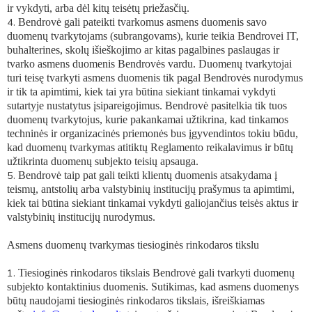
ir vykdyti, arba dėl kitų teisėtų priežasčių.
Bendrovė gali pateikti tvarkomus asmens duomenis savo
duomenų tvarkytojams (subrangovams), kurie teikia Bendrovei IT,
buhalterines, skolų išieškojimo ar kitas pagalbines paslaugas ir
tvarko asmens duomenis Bendrovės vardu. Duomenų tvarkytojai
turi teisę tvarkyti asmens duomenis tik pagal Bendrovės nurodymus
ir tik ta apimtimi, kiek tai yra būtina siekiant tinkamai vykdyti
sutartyje nustatytus įsipareigojimus. Bendrovė pasitelkia tik tuos
duomenų tvarkytojus, kurie pakankamai užtikrina, kad tinkamos
techninės ir organizacinės priemonės bus įgyvendintos tokiu būdu,
kad duomenų tvarkymas atitiktų Reglamento reikalavimus ir būtų
užtikrinta duomenų subjekto teisių apsauga.
Bendrovė taip pat gali teikti klientų duomenis atsakydama į
teismų, antstolių arba valstybinių institucijų prašymus ta apimtimi,
kiek tai būtina siekiant tinkamai vykdyti galiojančius teisės aktus ir
valstybinių institucijų nurodymus.
Asmens duomenų tvarkymas tiesioginės rinkodaros tikslu
Tiesioginės rinkodaros tikslais Bendrovė gali tvarkyti duomenų
subjekto kontaktinius duomenis. Sutikimas, kad asmens duomenys
būtų naudojami tiesioginės rinkodaros tikslais, išreiškiamas