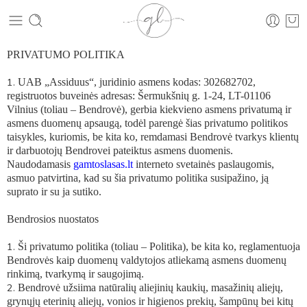
PRIVATUMO POLITIKA
UAB „Assiduus“, juridinio asmens kodas: 302682702,
registruotos buveinės adresas: Šermukšnių g. 1-24, LT-01106
Vilnius (toliau –
Bendrovė
), gerbia kiekvieno asmens privatumą ir
asmens duomenų apsaugą, todėl parengė šias privatumo politikos
taisykles, kuriomis, be kita ko, remdamasi Bendrovė tvarkys klientų
ir darbuotojų Bendrovei pateiktus asmens duomenis.
Naudodamasis
gamtoslasas.lt
interneto svetainės paslaugomis,
asmuo patvirtina, kad su šia privatumo politika susipažino, ją
suprato ir su ja sutiko.
Bendrosios nuostatos
Ši privatumo politika (toliau –
Politika
), be kita ko, reglamentuoja
Bendrovės kaip duomenų valdytojos atliekamą asmens duomenų
rinkimą, tvarkymą ir saugojimą.
Bendrovė užsiima natūralių aliejinių kaukių, masažinių aliejų,
grynųjų eterinių aliejų, vonios ir higienos prekių, šampūnų bei kitų