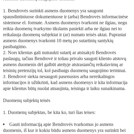
Bendrovės surinkti asmens duomenys yra saugomi
spausdintiniuose dokumentuose ir (arba) Bendrovės informacinėse
sistemose el. formate. Asmens duomenys tvarkomi ne ilgiau, negu
reikia duomenų tvarkymo tikslams pasiekti arba ne ilgiau nei to
reikalauja duomenų subjektai ir (ar) numato teisės aktai. Paprastai
asmens duomenys tvarkomi 10 metų po sutartinių santykių
pasibaigimo.
Nors klientas gali nutraukti sutartį ar atsisakyti Bendrovės
paslaugų, tačiau Bendrovė ir toliau privalo saugoti kliento atstovų
asmens duomenis dėl galbūt ateityje atsirasiančių reikalavimų ar
teisinių pretenzijų tol, kol pasibaigs duomenų saugojimo terminai.
Bendrovė siekia nesaugoti pasenusios arba nereikalingos
informacijos ir užtikrinti, kad asmens duomenys ir kita informacija
apie klientus būtų nuolat atnaujinta, teisinga ir laiku sunaikinama.
Duomenų subjektų teisės
Duomenų subjektas, be kita ko, turi šias teises:
Gauti informaciją apie Bendrovės tvarkomus jo asmens
duomenis, iš kur ir kokiu būdu asmens duomenys yra surinkti bei