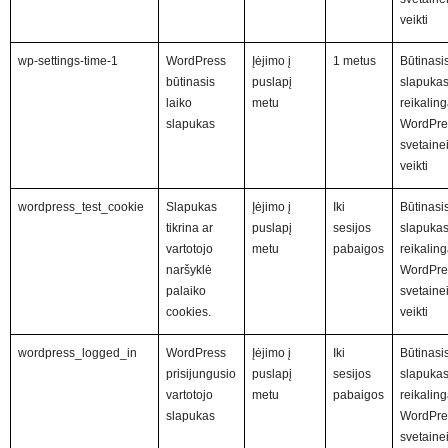
veikti
wp-settings-time-1
WordPress
Įėjimo į
1 metus
Būtinasi
būtinasis
puslapį
slapuka
laiko
metu
reikalin
slapukas
WordPre
svetaine
veikti
wordpress_test_cookie
Slapukas
Įėjimo į
Iki
Būtinasi
tikrina ar
puslapį
sesijos
slapuka
vartotojo
metu
pabaigos
reikalin
naršyklė
WordPre
palaiko
svetaine
cookies.
veikti
wordpress_logged_in
WordPress
Įėjimo į
Iki
Būtinasi
prisijungusio
puslapį
sesijos
slapuka
vartotojo
metu
pabaigos
reikalin
slapukas
WordPre
svetaine