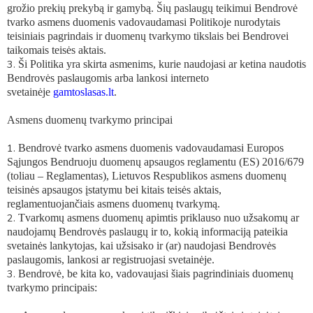
grožio prekių prekybą ir gamybą. Šių paslaugų teikimui Bendrovė
tvarko asmens duomenis vadovaudamasi Politikoje nurodytais
teisiniais pagrindais ir duomenų tvarkymo tikslais bei Bendrovei
taikomais teisės aktais.
Ši Politika yra skirta asmenims, kurie naudojasi ar ketina naudotis
Bendrovės paslaugomis arba lankosi interneto
svetainėje
gamtoslasas.lt
.
Asmens duomenų tvarkymo principai
Bendrovė tvarko asmens duomenis vadovaudamasi Europos
Sąjungos Bendruoju duomenų apsaugos reglamentu (ES) 2016/679
(toliau –
Reglamentas
), Lietuvos Respublikos asmens duomenų
teisinės apsaugos įstatymu bei kitais teisės aktais,
reglamentuojančiais asmens duomenų tvarkymą.
Tvarkomų asmens duomenų apimtis priklauso nuo užsakomų ar
naudojamų Bendrovės paslaugų ir to, kokią informaciją pateikia
svetainės lankytojas, kai užsisako ir (ar) naudojasi Bendrovės
paslaugomis, lankosi ar registruojasi svetainėje.
Bendrovė, be kita ko, vadovaujasi šiais pagrindiniais duomenų
tvarkymo principais: