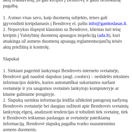
pagalbą.
Asmuo visas savo, kaip duomenų subjekto, teises gali
įgyvendinti kreipdamasis į Bendrovę el. paštu
info@gamtoslasas.lt
.
Nepavykus išspręsti klausimo su Bendrove, klientas turi teisę
kreiptis į Valstybinę duomenų apsaugos inspekciją (
ada.lt
), kuri
atsakinga už asmens duomenų apsaugą reglamentuojančių teisės
aktų priežiūrą ir kontrolę.
Slapukai
Siekiant pagerinti lankymąsi Bendrovės interneto svetainėje,
Bendrovė gali naudoti slapukus (angl.
cookies
) – nedidelės tekstinės
informacijos dalelės, kurios automatiškai sukuriamos naršant
svetainėje ir yra saugomos svetainės lankytojo kompiuteryje ar
kitame galiniame įrenginyje.
Slapukų surinkta informacija leidžia užtikrinti patogesnį naršymą
Bendrovės svetainėje bei daugiau sužinoti apie Bendrovės svetainių
lankytojų elgesį, analizuoti tendencijas ir tobulinti tiek svetainę, tiek
ir Bendrovės teikiamas paslaugas ar svetainėje pateikiamą
informaciją. Bendrovė slapukų pagalba tvarko nuasmenintus
asmens duomenis.