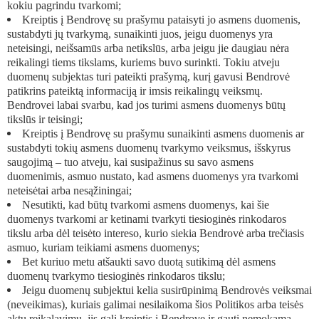
kokiu pagrindu tvarkomi;
Kreiptis į Bendrovę su prašymu pataisyti jo asmens duomenis,
sustabdyti jų tvarkymą, sunaikinti juos, jeigu duomenys yra
neteisingi, neišsamūs arba netikslūs, arba jeigu jie daugiau nėra
reikalingi tiems tikslams, kuriems buvo surinkti. Tokiu atveju
duomenų subjektas turi pateikti prašymą, kurį gavusi Bendrovė
patikrins pateiktą informaciją ir imsis reikalingų veiksmų.
Bendrovei labai svarbu, kad jos turimi asmens duomenys būtų
tikslūs ir teisingi;
Kreiptis į Bendrovę su prašymu sunaikinti asmens duomenis ar
sustabdyti tokių asmens duomenų tvarkymo veiksmus, išskyrus
saugojimą – tuo atveju, kai susipažinus su savo asmens
duomenimis, asmuo nustato, kad asmens duomenys yra tvarkomi
neteisėtai arba nesąžiningai;
Nesutikti, kad būtų tvarkomi asmens duomenys, kai šie
duomenys tvarkomi ar ketinami tvarkyti tiesioginės rinkodaros
tikslu arba dėl teisėto intereso, kurio siekia Bendrovė arba trečiasis
asmuo, kuriam teikiami asmens duomenys;
Bet kuriuo metu atšaukti savo duotą sutikimą dėl asmens
duomenų tvarkymo tiesioginės rinkodaros tikslu;
Jeigu duomenų subjektui kelia susirūpinimą Bendrovės veiksmai
(neveikimas), kuriais galimai nesilaikoma šios Politikos arba teisės
aktų reikalavimų, jis gali kreiptis į Bendrovę ir gauti nemokamą