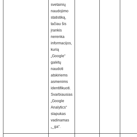
svetainių
naudojimo
statistiką,
tačiau šis
įrankis
nerenka
informacijos,
kurią
„Google“
galėtų
naudoti
atskiriems
asmenims
identifikuoti.
Svarbiausias
„Google
Analytics“
slapukas
vadinamas
„_ga“.