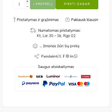
Į KREPŠELĮ
PIRKTI DABAR
Alternative:
Pristatymas ir grąžinimas
Paklausk klausimo
Numatomas pristatymas:
Kt, Lie 30 – Sk, Rgp 02
...
žmonės
žiūri šią prekę
Pasidalinti
Saugus atsiskaitymas