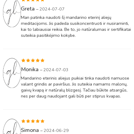
Įvertinimas:
Greta
–
2024-07-07
5
iš 5
Man patinka naudoti šį mandarino eterinį aliejų
meditacijoms. Jis padeda susikoncentruoti ir nusiraminti,
kai to labiausiai reikia. Be to, jo natūralumas ir sertifikatai
suteikia pasitikėjimo kokybe.
Įvertinimas:
Monika
–
2024-07-03
5
iš 5
Mandarino eterinis aliejus puikiai tinka naudoti namuose
valant grindis ar paviršius. Jis suteikia namams malonų,
gaivų kvapą ir natūralų blizgesį. Tačiau būkite atsargūs,
nes per daug naudojant gali būti per stiprus kvapas.
Įvertinimas:
Simona
–
2024-06-29