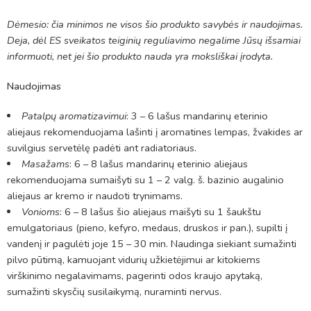
Dėmesio: čia minimos ne visos šio produkto savybės ir naudojimas.
Deja, dėl ES sveikatos teiginių reguliavimo negalime Jūsų išsamiai
informuoti, net jei šio produkto nauda yra moksliškai įrodyta.
Naudojimas
Patalpų aromatizavimui
: 3 – 6 lašus mandarinų eterinio
aliejaus rekomenduojama lašinti į aromatines lempas, žvakides ar
suvilgius servetėlę padėti ant radiatoriaus.
Masažams
: 6 – 8 lašus mandarinų eterinio aliejaus
rekomenduojama sumaišyti su 1 – 2 valg. š. bazinio augalinio
aliejaus ar kremo ir naudoti trynimams.
Vonioms
: 6 – 8 lašus šio aliejaus maišyti su 1 šaukštu
emulgatoriaus (pieno, kefyro, medaus, druskos ir pan.), supilti į
vandenį ir pagulėti joje 15 – 30 min. Naudinga siekiant sumažinti
pilvo pūtimą, kamuojant vidurių užkietėjimui ar kitokiems
virškinimo negalavimams, pagerinti odos kraujo apytaką,
sumažinti skysčių susilaikymą, nuraminti nervus.