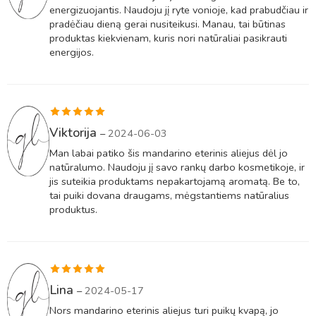
energizuojantis. Naudoju jį ryte vonioje, kad prabudčiau ir
pradėčiau dieną gerai nusiteikusi. Manau, tai būtinas
produktas kiekvienam, kuris nori natūraliai pasikrauti
energijos.
Įvertinimas:
Viktorija
–
2024-06-03
5
iš 5
Man labai patiko šis mandarino eterinis aliejus dėl jo
natūralumo. Naudoju jį savo rankų darbo kosmetikoje, ir
jis suteikia produktams nepakartojamą aromatą. Be to,
tai puiki dovana draugams, mėgstantiems natūralius
produktus.
Įvertinimas:
Lina
–
2024-05-17
5
iš 5
Nors mandarino eterinis aliejus turi puikų kvapą, jo