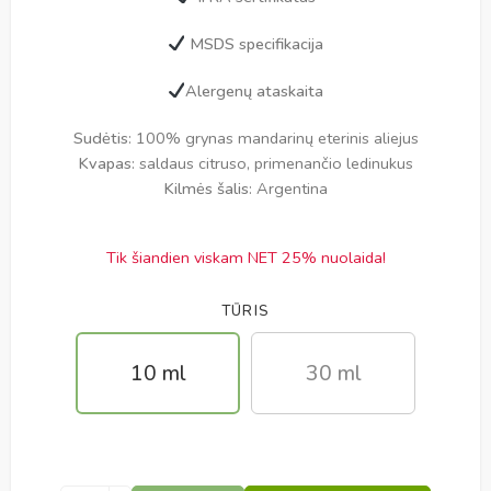
MSDS specifikacija
Alergenų ataskaita
Sudėtis
: 100% grynas mandarinų eterinis aliejus
Kvapas
: saldaus citruso, primenančio ledinukus
Kilmės šalis
: Argentina
Tik šiandien viskam NET 25% nuolaida!
TŪRIS
10 ml
30 ml