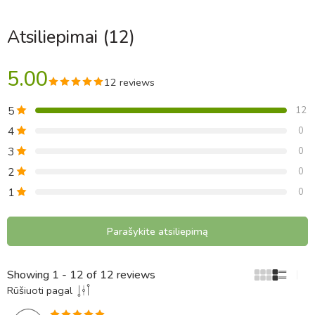
Atsiliepimai (12)
5.00
12 reviews
5
12
4
0
3
0
2
0
1
0
Parašykite atsiliepimą
Showing 1 - 12 of 12 reviews
Rūšiuoti pagal