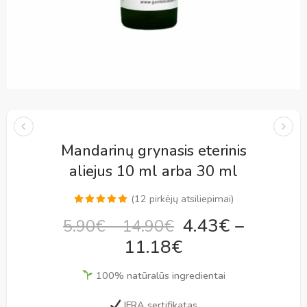
Mandarinų grynasis eterinis
aliejus 10 ml arba 30 ml
(
12
pirkėjų atsiliepimai)
Įvertinimas:
12
4.43
€
–
5.90
€
–
14.90
€
5.00
iš 5
11.18
€
(viso
įvertinimų:
)
100% natūralūs ingredientai
IFRA sertifikatas