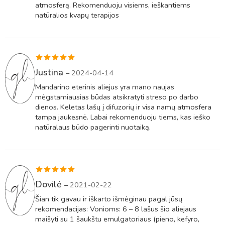
atmosferą. Rekomenduoju visiems, ieškantiems
natūralios kvapų terapijos
Įvertinimas:
Justina
–
2024-04-14
5
iš 5
Mandarino eterinis aliejus yra mano naujas
mėgstamiausias būdas atsikratyti streso po darbo
dienos. Keletas lašų į difuzorių ir visa namų atmosfera
tampa jaukesnė. Labai rekomenduoju tiems, kas ieško
natūralaus būdo pagerinti nuotaiką.
Įvertinimas:
Dovilė
–
2021-02-22
5
iš 5
Šian tik gavau ir iškarto išmėginau pagal jūsų
rekomendacijas: Vonioms: 6 – 8 lašus šio aliejaus
maišyti su 1 šaukštu emulgatoriaus (pieno, kefyro,