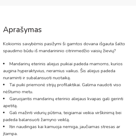
Aprašymas
Kokiomis savybėmis pasižymi ši gamtos dovana išgauta šalto
spaudimo būdu iš mandarininio citrinmedžio vaisių žievių?
Mandarinų eterinis aliejus puikiai padeda mamoms, kurios
augina hyperaktyvius, neramius vaikus. Šis aliejus padeda
nuraminti ir subalansuoti nuotaiką.
Tai puiki priemonė strijų profilaktikai. Galima naudoti viso
nėštumo metu.
Garuojantis mandarinų eterinio aliejaus kvapas gali gerinti
apetitą.
Gali mažinti vidurių pūtima, teigiamai veikia virškinimą bei
padeda balansuoti žarnyno veiklą.
Itin naudingas kai kamuoja nemiga, jaučiamas stresas ar
įtampa.