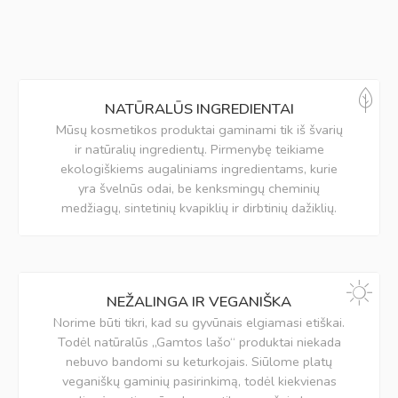
NATŪRALŪS INGREDIENTAI
Mūsų kosmetikos produktai gaminami tik iš švarių
ir natūralių ingredientų. Pirmenybę teikiame
ekologiškiems augaliniams ingredientams, kurie
yra švelnūs odai, be kenksmingų cheminių
medžiagų, sintetinių kvapiklių ir dirbtinių dažiklių.
NEŽALINGA IR VEGANIŠKA
Norime būti tikri, kad su gyvūnais elgiamasi etiškai.
Todėl natūralūs „Gamtos lašo“ produktai niekada
nebuvo bandomi su keturkojais. Siūlome platų
veganiškų gaminių pasirinkimą, todėl kiekvienas