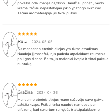
poveikis odai manęs neįtikino. Bandžiau pridėti į veido
kremą, tačiau nepastebėjau jokio ypatingo skirtumo.
Tačiau aromaterapijai jis tikrai puikus!
Įvertinimas:
Rūta
–
2024-05-05
5
iš 5
Šis mandarino eterinis aliejus yra tikras atradimas!
Naudoju jį masažui, ir jis padeda atpalaiduoti raumenis
po ilgos dienos. Be to, jis maloniai kvepia ir tikrai pakelia
nuotaiką.
Įvertinimas:
Gražina
–
2024-04-26
5
iš 5
Mandarino eterinis aliejus mane sužavėjo savo gaiviu,
saldžiu kvapu. Puikiai tinka naudoti namuose per
difuzorių, kad sukurtum ramybės ir atsipalaidavimo