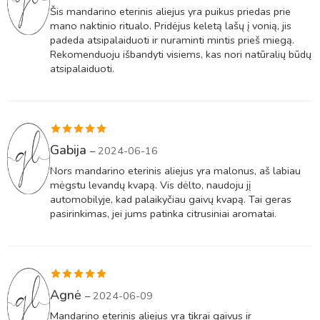
5
iš 5
Šis mandarino eterinis aliejus yra puikus priedas prie
mano naktinio ritualo. Pridėjus keletą lašų į vonią, jis
padeda atsipalaiduoti ir nuraminti mintis prieš miegą.
Rekomenduoju išbandyti visiems, kas nori natūralių būdų
atsipalaiduoti.
Įvertinimas:
Gabija
–
2024-06-16
5
iš 5
Nors mandarino eterinis aliejus yra malonus, aš labiau
mėgstu levandų kvapą. Vis dėlto, naudoju jį
automobilyje, kad palaikyčiau gaivų kvapą. Tai geras
pasirinkimas, jei jums patinka citrusiniai aromatai.
Įvertinimas:
Agnė
–
2024-06-09
5
iš 5
Mandarino eterinis aliejus yra tikrai gaivus ir