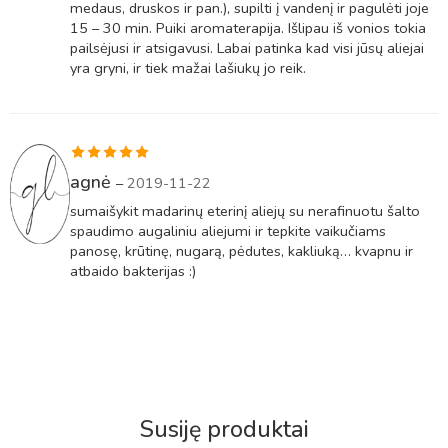
medaus, druskos ir pan.), supilti į vandenį ir pagulėti joje
15 – 30 min. Puiki aromaterapija. Išlipau iš vonios tokia
pailsėjusi ir atsigavusi. Labai patinka kad visi jūsų aliejai
yra gryni, ir tiek mažai lašiukų jo reik.
Įvertinimas:
agnė
–
2019-11-22
5
iš 5
sumaišykit madarinų eterinį aliejų su nerafinuotu šalto
spaudimo augaliniu aliejumi ir tepkite vaikučiams
panosę, krūtinę, nugarą, pėdutes, kakliuką… kvapnu ir
atbaido bakterijas :)
Susiję produktai