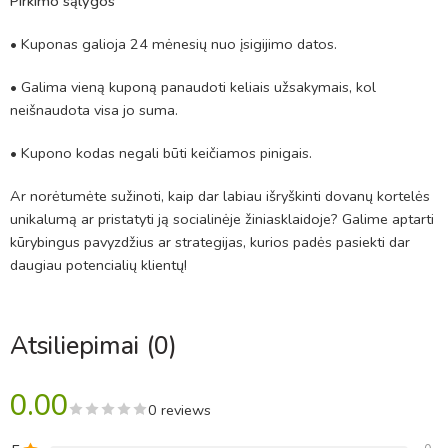
Pirkimo sąlygos
• Kuponas galioja 24 mėnesių nuo įsigijimo datos.
• Galima vieną kuponą panaudoti keliais užsakymais, kol
neišnaudota visa jo suma.
• Kupono kodas negali būti keičiamos pinigais.
Ar norėtumėte sužinoti, kaip dar labiau išryškinti dovanų kortelės
unikalumą ar pristatyti ją socialinėje žiniasklaidoje? Galime aptarti
kūrybingus pavyzdžius ar strategijas, kurios padės pasiekti dar
daugiau potencialių klientų!
Atsiliepimai (0)
0.00
0 reviews