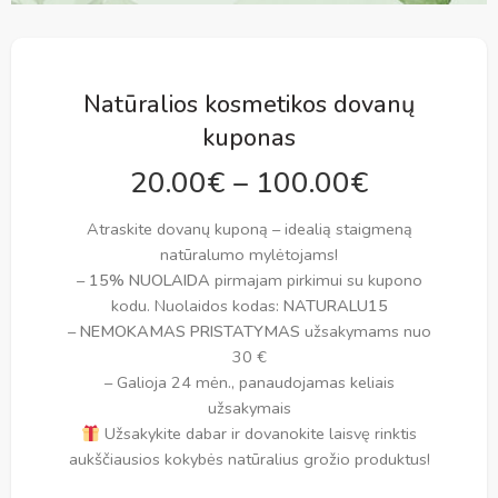
Natūralios kosmetikos dovanų
kuponas
20.00
€
–
100.00
€
Atraskite dovanų kuponą – idealią staigmeną
natūralumo mylėtojams!
–
15% NUOLAIDA
pirmajam pirkimui su kupono
kodu. Nuolaidos kodas:
NATURALU15
–
NEMOKAMAS PRISTATYMAS
užsakymams nuo
30 €
– Galioja 24 mėn., panaudojamas keliais
užsakymais
Užsakykite dabar ir dovanokite laisvę rinktis
aukščiausios kokybės natūralius grožio produktus!