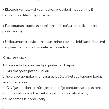
•
Ekologiškumas:
visi kosmetikos produktai – pagaminti iš
natūralių, sertifikuotų ingredientų.
•
Patogumas:
kuponas siunčiamas el. paštu – nereikia laukti
pašto siuntų.
•
Unikalumas:
kiekvienam – asmeninė dovana, leidžianti išbandyti
naujoves natūralios kosmetikos pasaulyje.
Kaip veikia?
Pasirinkite kupono vertę ir pridėkite į krepšelį.
Atsiskaitykite patogiu būdu.
Iškart po apmokėjimo į Jūsų el. paštą atkeliaus kupono kodas
su instrukcijomis.
Gavėjas apsilanko mūsų internetinėje parduotuvėje, pasirenka
norimus natūralios kosmetikos produktus ir atsiskaito,
naudodamas kupono kodą.