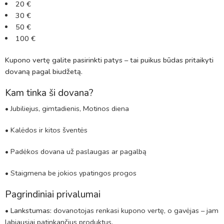
20 €
30 €
50 €
100 €
Kupono vertę galite pasirinkti patys – tai puikus būdas pritaikyti
dovaną pagal biudžetą.
Kam tinka ši dovana?
• Jubiliejus, gimtadienis, Motinos diena
• Kalėdos ir kitos šventės
• Padėkos dovana už paslaugas ar pagalbą
• Staigmena be jokios ypatingos progos
Pagrindiniai privalumai
•
Lankstumas:
dovanotojas renkasi kupono vertę, o gavėjas – jam
labiausiai patinkančius produktus.