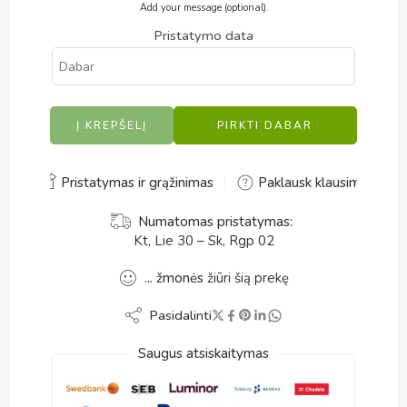
Add your message (optional).
Pristatymo data
Į KREPŠELĮ
PIRKTI DABAR
Alternative:
Pristatymas ir grąžinimas
Paklausk klausimo
Numatomas pristatymas:
Kt, Lie 30 – Sk, Rgp 02
...
žmonės
žiūri šią prekę
Pasidalinti
Saugus atsiskaitymas