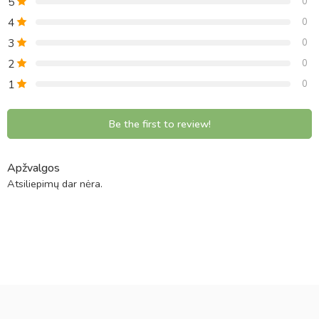
5
0
4
0
3
0
2
0
1
0
Be the first to review!
Apžvalgos
Atsiliepimų dar nėra.