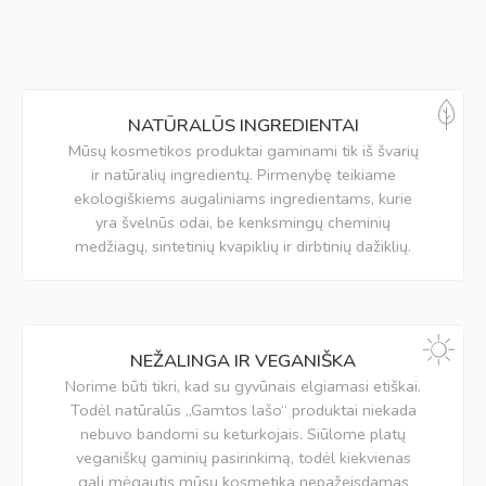
NATŪRALŪS INGREDIENTAI
Mūsų kosmetikos produktai gaminami tik iš švarių
ir natūralių ingredientų. Pirmenybę teikiame
ekologiškiems augaliniams ingredientams, kurie
yra švelnūs odai, be kenksmingų cheminių
medžiagų, sintetinių kvapiklių ir dirbtinių dažiklių.
NEŽALINGA IR VEGANIŠKA
Norime būti tikri, kad su gyvūnais elgiamasi etiškai.
Todėl natūralūs „Gamtos lašo“ produktai niekada
nebuvo bandomi su keturkojais. Siūlome platų
veganiškų gaminių pasirinkimą, todėl kiekvienas
gali mėgautis mūsų kosmetika nepažeisdamas