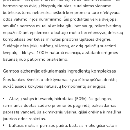
harmoningas dviejų žingsnių ritualas, sutalpintas viename
buteliuke. Jums nebereikia ieškoti kompromiso tarp efektyvaus
odos valymo ir jos nuraminimo. Šis produktas veikia dvejopai:
smulkūs pemzos milteliai atlieka gilų, bet saugų mikrošveitimą
nepažeidžiant epidermio, o baltojo molio bei intensyvių drėkiklių
kompleksas per kelias minutes prisotina ląsteles drėgme.
Sudėtyje nėra jokių sulfatų, silikonų, ar odą galinčių suerzinti
kvepalų – tik tyra, 100% natūrali esencija, atstatanti drėgmės
balansą nuo pat pirmo prisilietimo.
Gamtos alchemija: atkuriamasis ingredientų kompleksas
Šios kaukės-šveitiklio efektyvumas kyla iš kruopščiai atrinktų,
aukščiausios kokybės natūralių komponentų sinergijos:
Alavijų sultys ir levandų hidrolatas (50%): šis galingas,
raminantis duetas sudaro priemonės pagrindą, pakeisdamas
paprastą vandenį. Jis akimirksniu vėsina, giliai drėkina ir malšina
jautrios odos reakcijas.
Baltasis molis ir pemzos pudra: baltasis molis giliai valo ir