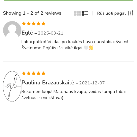
Showing 1 - 2 of 2 reviews
Rūšiuoti pagal
Įvertinimas:
Eglė
–
2025-03-21
5
iš 5
Labai patiko! Veidas po kaukės buvo nuostabiai švelni!
Švelnumo Pojūtis išsilaikė ilgai
Įvertinimas:
Paulina Brazauskaitė
–
2021-12-07
5
iš 5
Rekomenduoju! Malonaus kvapo, veidas tampa labai
švelnus ir minkštas. :)