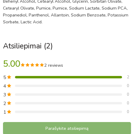
Behenyl Alcohol, Cetearyl Alcohol, Glycerin, Sorbitan Olivate,
Cetearyl Olivate, Pumice, Pumice, Sodium Lactate, Sodium PCA,
Propanediol, Panthenol, Allantoin, Sodium Benzoate, Potassium
Sorbate, Lactic Acid.
Atsiliepimai (2)
5.00
2 reviews
5
2
4
0
3
0
2
0
1
0
Parašykite atsiliepimą