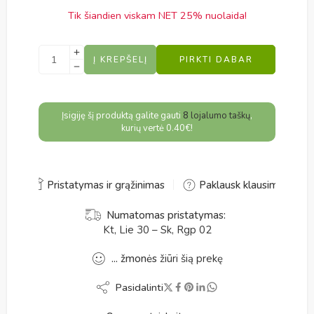
Tik šiandien viskam NET 25% nuolaida!
Alternative:
Į KREPŠELĮ
PIRKTI DABAR
Įsigiję šį produktą galite gauti
8
lojalumo taškų
,
kurių vertė
0.40
€
!
Pristatymas ir grąžinimas
Paklausk klausimo
Numatomas pristatymas:
Kt, Lie 30 – Sk, Rgp 02
...
žmonės
žiūri šią prekę
Pasidalinti