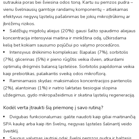
sutraukia poras bei šviesina odos toną. Kartu su pemzos pudra –
vienu švelniausių gamtoje randamų komponentų – atliekamas
efektyvus negyvų ląstelių pašalinimas be jokių mikroįtrūkimų ar
įbrėžimų rizikos.
Saldžiųjų migdolų aliejus (20%): gausi šalto spaudimo aliejaus
koncentracija intensyviai maitina ir minkština odą, užkirsdama
kelią bet kokiam sausumo pojūčiui po valymo procedūros.
Intensyvus drėkinimo kompleksas: šlapalas (7%), sorbitolis
(7%), glicerinas (5%) ir pieno rūgštis veikia išvien, atkurdami
optimalų drėgmės balansą ląstelėse. Sorbitolis papildomai veikia
kaip prebiotikas, palaikantis sveiką odos mikroflorą.
Raminamasis skydas: maksimalios koncentracijos pantenolis
(2%), alantoinas (1%) ir natrio laktatas tiesiogiai slopina
uždegimus, gydo mikropažeidimus ir skatina ląstelių regeneraciją.
Kodėl verta įtraukti šią priemonę į savo rutiną?
Dvigubas funkcionalumas: galite naudoti kaip giliai maitinančią
SPA kaukę arba kaip itin švelnų, negyvas ląsteles šalinantį veido
šveitiklį.
Saugus valymas jautriai odai: švelni pemzos pudra ir baltasis