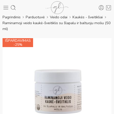
Pagrindinis
Parduotuvė
Veido odai
Kaukės - šveitikliai
Raminamoji veido kaukė-šveitiklis su šlapalu ir baltuoju moliu (50
ml)
IŠPARDAVIMAS
-25%