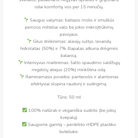
odai komfortą vos per 15 minučių.
Saugus valymas: baltasis molis ir smulkūs
pemzos milteliai valo be jokio mikroįtrūkimų
pavojaus.
Gilus drėkinimas: alavijų sultys, levandų
hidrolatas (50%) ir 7% šlapalas atkuria drėgmės
balansą.
Intensyvus maitinimas: šalto spaudimo saldžiųjų
migdolų aliejus (20%) minkština odą.
Raminamasis poveikis: pantenolis ir alantoinas
efektyviai slopina raudonį ir sudirgimą.
Tūris: 50 ml
100% natūrali ir veganiška sudėtis (be jokių
kvepalų).
Saugome gamtą – perdirbto rHDPE plastiko
buteliuke.