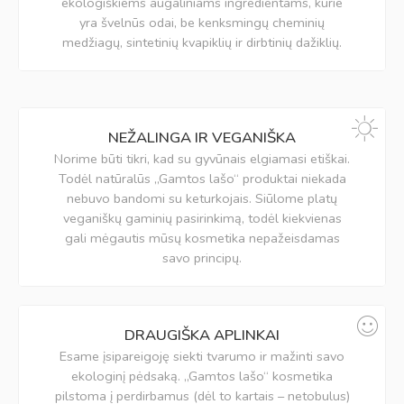
ekologiškiems augaliniams ingredientams, kurie
yra švelnūs odai, be kenksmingų cheminių
medžiagų, sintetinių kvapiklių ir dirbtinių dažiklių.
NEŽALINGA IR VEGANIŠKA
Norime būti tikri, kad su gyvūnais elgiamasi etiškai.
Todėl natūralūs „Gamtos lašo“ produktai niekada
nebuvo bandomi su keturkojais. Siūlome platų
veganiškų gaminių pasirinkimą, todėl kiekvienas
gali mėgautis mūsų kosmetika nepažeisdamas
savo principų.
DRAUGIŠKA APLINKAI
Esame įsipareigoję siekti tvarumo ir mažinti savo
ekologinį pėdsaką. „Gamtos lašo“ kosmetika
pilstoma į perdirbamus (dėl to kartais – netobulus)