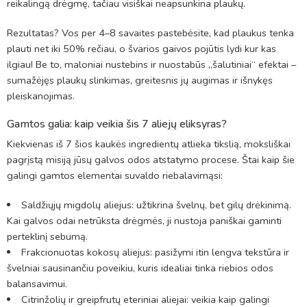
reikalingą drėgmę, tačiau visiškai neapsunkina plaukų.
Rezultatas? Vos per 4–8 savaites pastebėsite, kad plaukus tenka
plauti net iki 50% rečiau, o švarios gaivos pojūtis lydi kur kas
ilgiau! Be to, maloniai nustebins ir nuostabūs „šalutiniai“ efektai –
sumažėjęs plaukų slinkimas, greitesnis jų augimas ir išnykęs
pleiskanojimas.
Gamtos galia: kaip veikia šis 7 aliejų eliksyras?
Kiekvienas iš 7 šios kaukės ingredientų atlieka tikslią, moksliškai
pagrįstą misiją jūsų galvos odos atstatymo procese. Štai kaip šie
galingi gamtos elementai suvaldo riebalavimąsi:
Saldžiųjų migdolų aliejus: užtikrina švelnų, bet gilų drėkinimą.
Kai galvos odai netrūksta drėgmės, ji nustoja paniškai gaminti
perteklinį sebumą.
Frakcionuotas kokosų aliejus: pasižymi itin lengva tekstūra ir
švelniai sausinančiu poveikiu, kuris idealiai tinka riebios odos
balansavimui.
Citrinžolių ir greipfrutų eteriniai aliejai: veikia kaip galingi