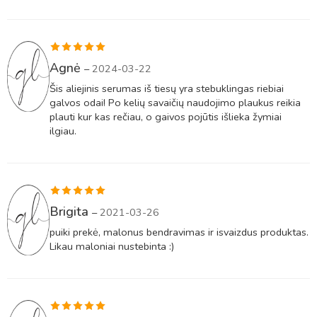
Įvertinimas:
Agnė
–
2024-03-22
5
iš 5
Šis aliejinis serumas iš tiesų yra stebuklingas riebiai
galvos odai! Po kelių savaičių naudojimo plaukus reikia
plauti kur kas rečiau, o gaivos pojūtis išlieka žymiai
ilgiau.
Įvertinimas:
Brigita
–
2021-03-26
5
iš 5
puiki prekė, malonus bendravimas ir isvaizdus produktas.
Likau maloniai nustebinta :)