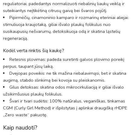
reguliatoriai, padedantys normalizuoti riebalinių liaukų veiklą ir
suteikiantys neįtikėtiną citrusų gaivą bei švaros pojūtį.
Pipirmėčių, cinamoninio kamparo ir rozmarinų eteriniai aliejai:
stimuliuoja kraujotaką, giliai išvalo plaukų folikulus nuo
susikaupusių nešvarumų, detoksikuoja odą ir skatina ląstelių
regeneraciją.
Kodėl verta rinktis šią kaukę?
Retesnis plovimas: padeda suretinti galvos plovimo poreikį
perpus, taupant jūsų laiką.
Dvejopas poveikis: ne tik mažina riebalavimąsi, bet ir skatina
augimą, stabdo slinkimą bei kovoja su pleiskanomis.
Gilus detoksas: skatina odos mikrocirkuliaciją ir giliai išvalo
užsikimšusius plaukų folikulus.
Švari ir tvari sudėtis: 100% natūralus, veganiškas, tinkamas
CGM (Curly Girl Method) ir išpilstytas į aplinkai draugišką rHDPE
„Zero waste“ pakuotę.
Kaip naudoti?