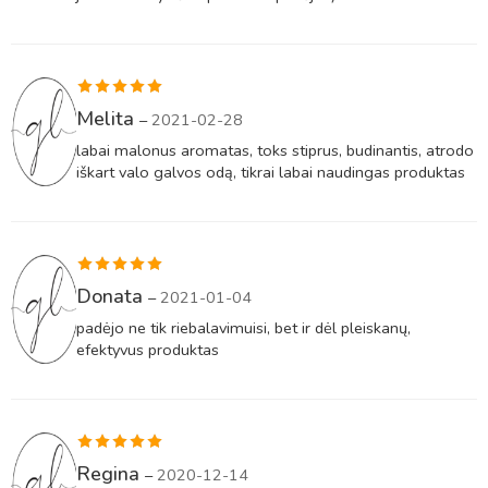
Įvertinimas:
Melita
–
2021-02-28
5
iš 5
labai malonus aromatas, toks stiprus, budinantis, atrodo
iškart valo galvos odą, tikrai labai naudingas produktas
Įvertinimas:
Donata
–
2021-01-04
5
iš 5
padėjo ne tik riebalavimuisi, bet ir dėl pleiskanų,
efektyvus produktas
Įvertinimas:
Regina
–
2020-12-14