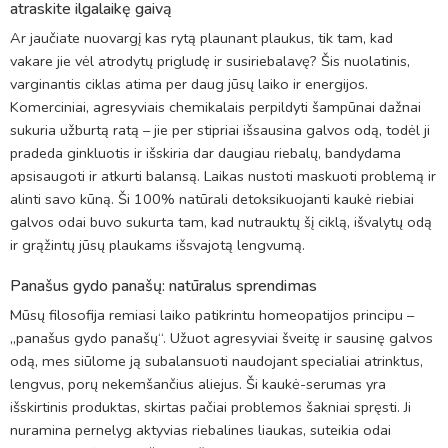
atraskite ilgalaikę gaivą
Ar jaučiate nuovargį kas rytą plaunant plaukus, tik tam, kad
vakare jie vėl atrodytų prigludę ir susiriebalavę? Šis nuolatinis,
varginantis ciklas atima per daug jūsų laiko ir energijos.
Komerciniai, agresyviais chemikalais perpildyti šampūnai dažnai
sukuria užburtą ratą – jie per stipriai išsausina galvos odą, todėl ji
pradeda ginkluotis ir išskiria dar daugiau riebalų, bandydama
apsisaugoti ir atkurti balansą. Laikas nustoti maskuoti problemą ir
alinti savo kūną. Ši 100% natūrali detoksikuojanti kaukė riebiai
galvos odai buvo sukurta tam, kad nutrauktų šį ciklą, išvalytų odą
ir grąžintų jūsų plaukams išsvajotą lengvumą.
Panašus gydo panašų: natūralus sprendimas
Mūsų filosofija remiasi laiko patikrintu homeopatijos principu –
„panašus gydo panašų“. Užuot agresyviai šveitę ir sausinę galvos
odą, mes siūlome ją subalansuoti naudojant specialiai atrinktus,
lengvus, porų nekemšančius aliejus. Ši kaukė-serumas yra
išskirtinis produktas, skirtas pačiai problemos šakniai spręsti. Ji
nuramina pernelyg aktyvias riebalines liaukas, suteikia odai