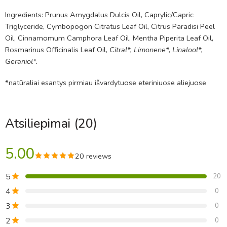
Ingredients: Prunus Amygdalus Dulcis Oil, Caprylic/Capric
Triglyceride, Cymbopogon Citratus Leaf Oil, Citrus Paradisi Peel
Oil, Cinnamomum Camphora Leaf Oil, Mentha Piperita Leaf Oil,
Rosmarinus Officinalis Leaf Oil,
Citral*, Limonene*, Linalool*,
Geraniol*.
*natūraliai esantys pirmiau išvardytuose eteriniuose aliejuose
Atsiliepimai (20)
5.00
20 reviews
5
20
4
0
3
0
2
0