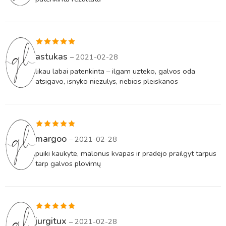
Įvertinimas:
astukas
–
2021-02-28
5
iš 5
likau labai patenkinta – ilgam uzteko, galvos oda
atsigavo, isnyko niezulys, riebios pleiskanos
Įvertinimas:
margoo
–
2021-02-28
5
iš 5
puiki kaukyte, malonus kvapas ir pradejo prailgyt tarpus
tarp galvos plovimų
Įvertinimas:
jurgitux
–
2021-02-28