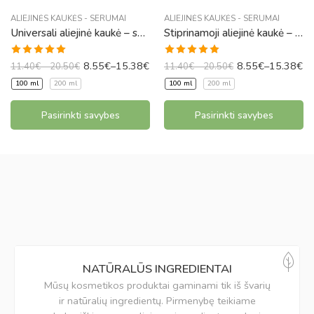
ALIEJINĖS KAUKĖS - SERUMAI
ALIEJINĖS KAUKĖS - SERUMAI
Universali aliejinė kaukė – serumas „Mamytės ir dukrytės plaukams“
Stiprinamoji aliejinė kaukė – serumas nuo plaukų slinkimo
Įvertinimas:
Įvertinimas:
8.55
€
–
15.38
€
8.55
€
–
15.38
€
11.40
€
–
20.50
€
11.40
€
–
20.50
€
5.00
iš 5
4.93
iš 5
100 ml
200 ml
100 ml
200 ml
Pasirinkti savybes
Pasirinkti savybes
NATŪRALŪS INGREDIENTAI
Mūsų kosmetikos produktai gaminami tik iš švarių
ir natūralių ingredientų. Pirmenybę teikiame