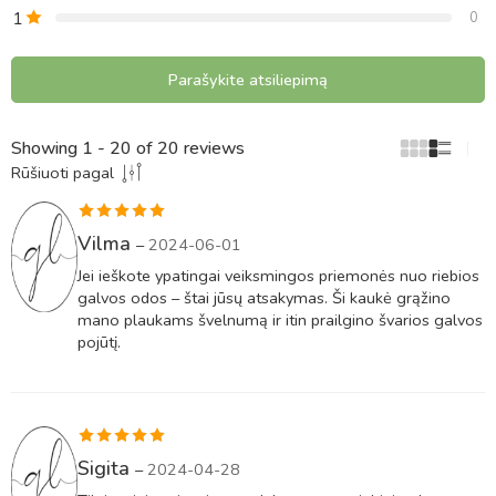
1
0
Parašykite atsiliepimą
Showing 1 - 20 of 20 reviews
Rūšiuoti pagal
Įvertinimas:
Vilma
–
2024-06-01
5
iš 5
Jei ieškote ypatingai veiksmingos priemonės nuo riebios
galvos odos – štai jūsų atsakymas. Ši kaukė grąžino
mano plaukams švelnumą ir itin prailgino švarios galvos
pojūtį.
Įvertinimas:
Sigita
–
2024-04-28
5
iš 5