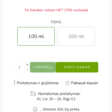
Tik šiandien viskam NET 25% nuolaida!
TŪRIS
100 ml
200 ml
Į KREPŠELĮ
PIRKTI DABAR
Alternative:
Pristatymas ir grąžinimas
Paklausk klausimo
Numatomas pristatymas:
Kt, Lie 30 – Sk, Rgp 02
...
žmonės
žiūri šią prekę