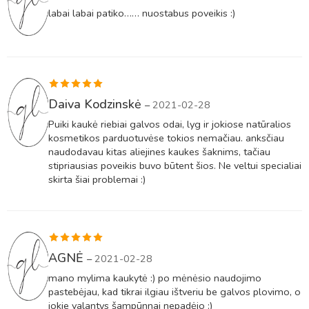
5
iš 5
labai labai patiko…… nuostabus poveikis :)
Įvertinimas:
Daiva Kodzinskė
–
2021-02-28
5
iš 5
Puiki kaukė riebiai galvos odai, lyg ir jokiose natūralios
kosmetikos parduotuvėse tokios nemačiau. anksčiau
naudodavau kitas aliejines kaukes šaknims, tačiau
stipriausias poveikis buvo būtent šios. Ne veltui specialiai
skirta šiai problemai :)
Įvertinimas:
AGNĖ
–
2021-02-28
5
iš 5
mano mylima kaukytė :) po mėnėsio naudojimo
pastebėjau, kad tikrai ilgiau ištveriu be galvos plovimo, o
jokie valantys šampūnnai nepadėjo :)