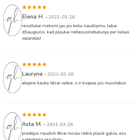
Įvertinimas:
Elena H.
–
2021-03-26
5
iš 5
rezultatai matomi jau po keliu naudojimu, labai
džiaugiuosi, kad plaukai nebesusiriebaluoja per kelias
valandas!
Įvertinimas:
Lauryna
–
2021-03-26
5
iš 5
aliejine kauke tikrai veikia, o ir kvapas jos nuostabus
Įvertinimas:
Asta M.
–
2021-03-26
5
iš 5
pradejus naudoti tikrai reciau reikia plauti galva, esu
patenkinta rezultatu