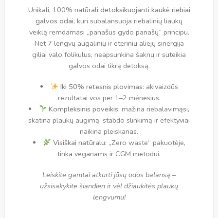
Unikali, 100% natūrali
detoksikuojanti kaukė riebiai
galvos odai
, kuri subalansuoja riebalinių liaukų
veiklą remdamasi „panašus gydo panašų“ principu.
Net 7 lengvų augalinių ir eterinių aliejų sinergija
giliai valo folikulus, neapsunkina šaknų ir suteikia
galvos odai tikrą detoksą.
Iki 50% retesnis plovimas:
akivaizdūs
rezultatai vos per 1–2 mėnesius.
Kompleksinis poveikis:
mažina riebalavimąsi,
skatina plaukų augimą, stabdo slinkimą ir efektyviai
naikina pleiskanas.
Visiškai natūralu:
„Zero waste“ pakuotėje,
tinka veganams ir CGM metodui.
Leiskite gamtai atkurti jūsų odos balansą –
užsisakykite šiandien ir vėl džiaukitės plaukų
lengvumu!