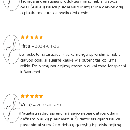
Tikriausiai geriausias produktas mano riebiai galvos
odai! Ši aliejų kaukė puikiai valo ir atgaivina galvos odą,
o plaukams suteikia sveiko žvilgesio.
Įvertinimas:
Rita
–
2024-04-26
5
iš 5
Jei ieškote natūralaus ir veiksmengo sprendimo riebiai
galvos odai, ši aliejinė kaukė yra būtent tai, ko jums
reikia. Po pirmų naudojimų mano plaukai tapo lengvesni
ir švariesni.
Įvertinimas:
Viltė
–
2024-03-29
5
iš 5
Pagaliau radau sprendimą savo riebiai galvos odai ir
dažnam plaukų plaunavimui. Ši detoksikuojanti kaukė
pastebimai sumažino riebalų gamybą ir pleiskanojimą.