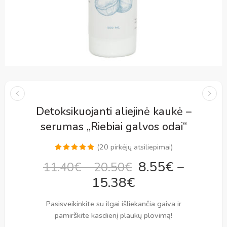
Detoksikuojanti aliejinė kaukė –
serumas ,,Riebiai galvos odai“
(
20
pirkėjų atsiliepimai)
Įvertinimas:
20
8.55
€
–
11.40
€
–
20.50
€
5.00
iš 5
15.38
€
(viso
įvertinimų:
)
Pasisveikinkite su ilgai išliekančia gaiva ir
pamirškite kasdienį plaukų plovimą!