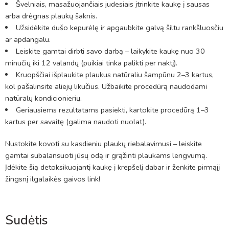
Švelniais, masažuojančiais judesiais įtrinkite kaukę į sausas
arba drėgnas plaukų šaknis.
Užsidėkite dušo kepurėlę ir apgaubkite galvą šiltu rankšluosčiu
ar apdangalu.
Leiskite gamtai dirbti savo darbą – laikykite kaukę nuo 30
minučių iki 12 valandų (puikiai tinka palikti per naktį).
Kruopščiai išplaukite plaukus natūraliu šampūnu 2–3 kartus,
kol pašalinsite aliejų likučius. Užbaikite procedūrą naudodami
natūralų kondicionierių.
Geriausiems rezultatams pasiekti, kartokite procedūrą 1–3
kartus per savaitę (galima naudoti nuolat).
Nustokite kovoti su kasdieniu plaukų riebalavimusi – leiskite
gamtai subalansuoti jūsų odą ir grąžinti plaukams lengvumą.
Įdėkite šią detoksikuojantį kaukę į krepšelį dabar ir ženkite pirmąjį
žingsnį ilgalaikės gaivos link!
Sudėtis