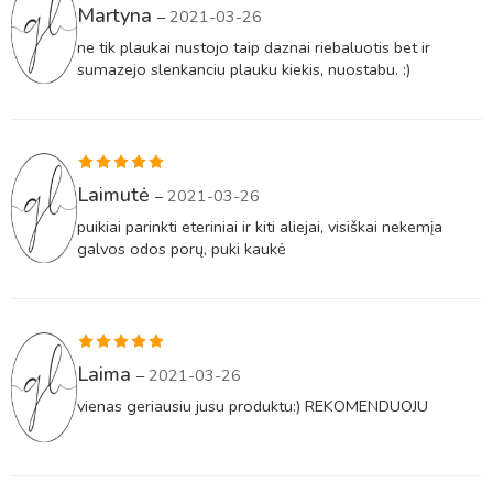
Įvertinimas:
Martyna
–
2021-03-26
5
iš 5
ne tik plaukai nustojo taip daznai riebaluotis bet ir
sumazejo slenkanciu plauku kiekis, nuostabu. :)
Įvertinimas:
Laimutė
–
2021-03-26
5
iš 5
puikiai parinkti eteriniai ir kiti aliejai, visiškai nekemįa
galvos odos porų, puki kaukė
Įvertinimas:
Laima
–
2021-03-26
5
iš 5
vienas geriausiu jusu produktu:) REKOMENDUOJU