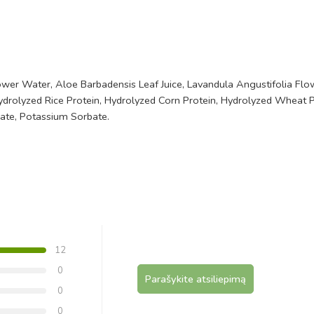
er Water, Aloe Barbadensis Leaf Juice, Lavandula Angustifolia Flower
Hydrolyzed Rice Protein, Hydrolyzed Corn Protein, Hydrolyzed Wheat 
oate, Potassium Sorbate.
12
0
Parašykite atsiliepimą
0
0