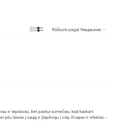
Rūšiuoti pagal
Naujausias
davau ir tepdavau, bet paskui sumečiau, kad kaskart
i pilu tiesiai į saują ir įtapšnoju į odą. Kvapas ir efektas –