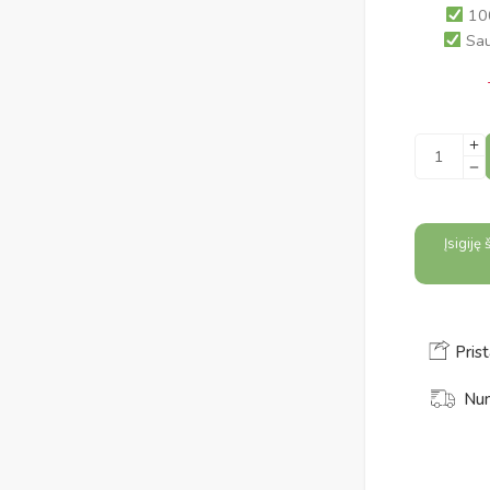
100
Sau
Alternativ
Įsigiję
Prist
Num