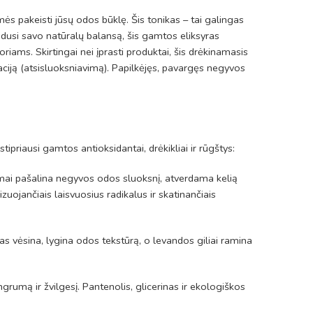
ės pakeisti jūsų odos būklę. Šis tonikas – tai galingas
aradusi savo natūralų balansą, šis gamtos eliksyras
iams. Skirtingai nei įprasti produktai, šis drėkinamasis
liaciją (atsisluoksniavimą). Papilkėjęs, pavargęs negyvos
ipriausi gamtos antioksidantai, drėkikliai ir rūgštys:
ebimai pašalina negyvos odos sluoksnį, atverdama kelią
zuojančiais laisvuosius radikalus ir skatinančiais
as vėsina, lygina odos tekstūrą, o levandos giliai ramina
ngrumą ir žvilgesį. Pantenolis, glicerinas ir ekologiškos