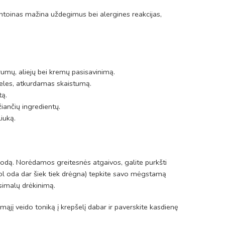
antoinas mažina uždegimus bei alergines reakcijas,
umų, aliejų bei kremų pasisavinimą.
ąsteles, atkurdamas skaistumą.
tą.
iančių ingredientų.
iuką.
te odą. Norėdamos greitesnės atgaivos, galite purkšti
(kol oda dar šiek tiek drėgna) tepkite savo mėgstamą
simalų drėkinimą.
amąjį veido toniką į krepšelį dabar ir paverskite kasdienę