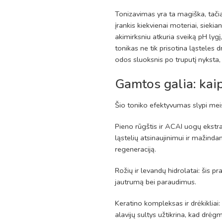
Tonizavimas yra ta magiška, tačia
įrankis kiekvienai moteriai, sieki
akimirksniu atkuria sveiką pH lyg
tonikas ne tik prisotina ląsteles 
odos sluoksnis po truputį nyksta,
Gamtos galia: kaip
Šio toniko efektyvumas slypi meist
Pieno rūgštis ir ACAI uogų ekstra
ląstelių atsinaujinimui ir mažinda
regeneraciją.
Rožių ir levandų hidrolatai: šis 
jautrumą bei paraudimus.
Keratino kompleksas ir drėkikliai:
alavijų sultys užtikrina, kad drėg