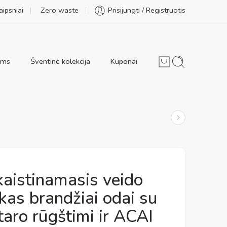
aipsniai
Zero waste
Prisijungti / Registruotis
ams
Šventinė kolekcija
Kuponai
kaistinamasis veido
ikas brandžiai odai su
taro rūgštimi ir ACAI