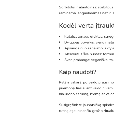
Sorbitolis ir alantoinas: sorbito
raminamai apgaubdamas net ir la
Kodėl verta įtraukt
Katalizatoriaus efektas: sure
Dvigubas poveikis: vienu metu i
Apsauga nuo senėjimo: aktyvūs
Absoliutus švelnumas: formulė
Švari prabanga: veganiška, tau
Kaip naudoti?
Rytą ir vakarą, po veido prausimos
priemonę tiesiai ant veido. Svarb
hialurono serumą, kremą ar veido
Susigrąžinkite jaunatvišką spindes
rutiną atjauninančiu grožio ritualu