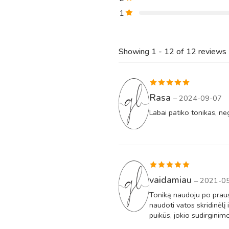
1
Showing 1 - 12 of 12 reviews
Įvertinimas:
Rasa
–
2024-09-07
5
iš 5
Labai patiko tonikas, ne
Įvertinimas:
vaidamiau
–
2021-0
5
iš 5
Toniką naudoju po prausi
naudoti vatos skridinėlį i
puikūs, jokio sudirginim