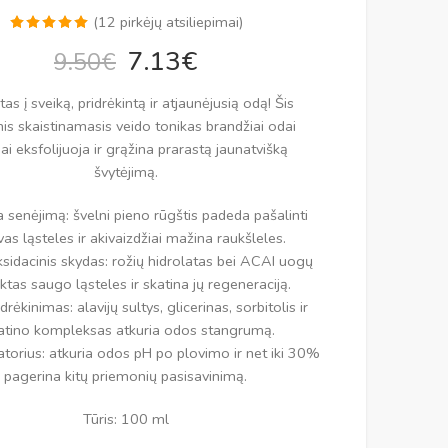
(
12
pirkėjų atsiliepimai)
Įvertinimas:
12
7.13
€
9.50
€
5.00
iš 5
(viso
tas į sveiką, pridrėkintą ir atjaunėjusią odą! Šis
įvertinimų:
)
nis skaistinamasis veido tonikas brandžiai odai
iai eksfolijuoja ir grąžina prarastą jaunatvišką
švytėjimą.
 senėjimą: švelni pieno rūgštis padeda pašalinti
as ląsteles ir akivaizdžiai mažina raukšleles.
sidacinis skydas: rožių hidrolatas bei ACAI uogų
ktas saugo ląsteles ir skatina jų regeneraciją.
drėkinimas: alavijų sultys, glicerinas, sorbitolis ir
atino kompleksas atkuria odos stangrumą.
atorius: atkuria odos pH po plovimo ir net iki 30%
pagerina kitų priemonių pasisavinimą.
Tūris: 100 ml