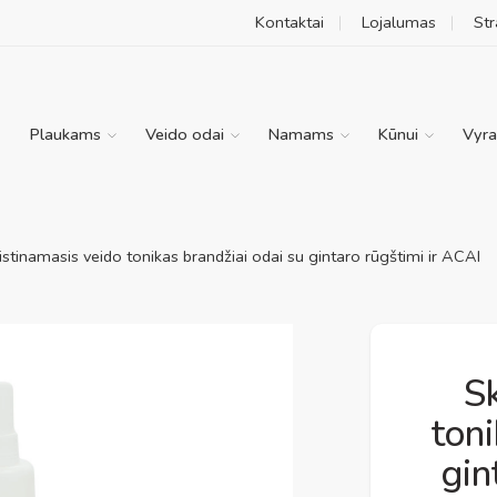
Kontaktai
Lojalumas
Str
Plaukams
Veido odai
Namams
Kūnui
Vyr
istinamasis veido tonikas brandžiai odai su gintaro rūgštimi ir ACAI
S
ton
gin