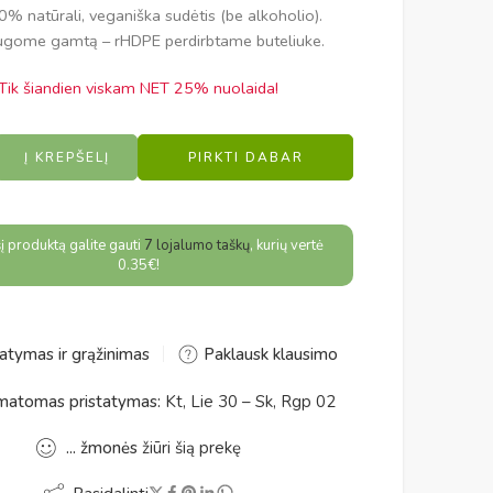
% natūrali, veganiška sudėtis (be alkoholio).
gome gamtą – rHDPE perdirbtame buteliuke.
Tik šiandien viskam NET 25% nuolaida!
e:
Į KREPŠELĮ
PIRKTI DABAR
 šį produktą galite gauti
7
lojalumo taškų
, kurių vertė
0.35
€
!
atymas ir grąžinimas
Paklausk klausimo
atomas pristatymas:
Kt, Lie 30 – Sk, Rgp 02
...
žmonės
žiūri šią prekę
Pasidalinti