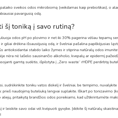
lis palaiko sveikos odos mikrobiomą (veikdamas kaip prebiotikas), o al
biausiai pavargusią odą.
i šį toniką į savo rutiną?
guliuoja odos pH po plovimo ir net iki 30% pagerina vėliau tepamų ser
r giliai drėkina išsausėjusią odą, ir švelniai pašalina papilkėjusias l
 antioksidantai stabdo laiko žymes ir stiprina natūralų odos imunite
je nėra nė lašelio sausinančio alkoholio, kvepalų ar epidermį pažeidž
sojanti gamtą sudėtis, išpilstyta į „Zero waste“ rHDPE perdirbtą butel
i, sudrėkinkite toniku vatos diskelį ir švelniai, be tempimo, nuvalyki
u: prieš naudojimą buteliuką lengvai suplakite. Iškart po tonizavimo 
 aliejų, pritaikytą brandžios odos poreikiams, kad užtikrintumėte mak
į ir leiskite savo odai vėl kvėpuoti gyvybe. Įdėkite šį natūralų skaistin
!