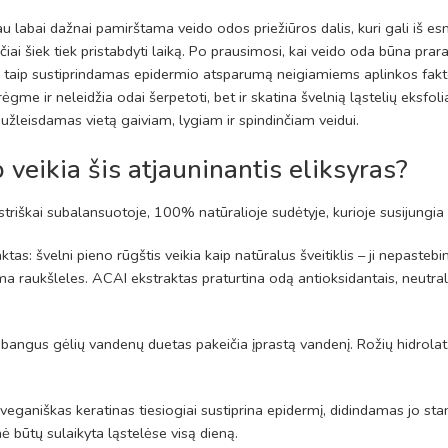
u labai dažnai pamirštama veido odos priežiūros dalis, kuri gali iš esm
ančiai šiek tiek pristabdyti laiką. Po prausimosi, kai veido oda būna pr
į, taip sustiprindamas epidermio atsparumą neigiamiems aplinkos faktor
drėgme ir neleidžia odai šerpetoti, bet ir skatina švelnią ląstelių eksfo
 užleisdamas vietą gaiviam, lygiam ir spindinčiam veidui.
 veikia šis atjauninantis eliksyras?
riškai subalansuotoje, 100% natūralioje sudėtyje, kurioje susijungia st
ktas: švelni pieno rūgštis veikia kaip natūralus šveitiklis – ji nepast
ma raukšleles. ACAI ekstraktas praturtina odą antioksidantais, neutrali
prabangus gėlių vandenų duetas pakeičia įprastą vandenį. Rožių hidrolat
 veganiškas keratinas tiesiogiai sustiprina epidermį, didindamas jo sta
mė būtų sulaikyta ląstelėse visą dieną.