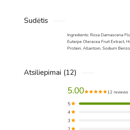
Sudėtis
Ingredients: Rosa Damascena Flow
Euterpe Oleracea Fruit Extract, 
Protein, Allantoin, Sodium Benz
Atsiliepimai (12)
5.00
12 reviews
5
4
3
2