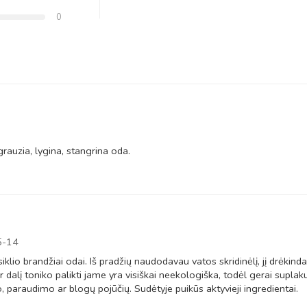
0
grauzia, lygina, stangrina oda.
5-14
klio brandžiai odai. Iš pradžių naudodavau vatos skridinėlį, jį drėkin
r dalį toniko palikti jame yra visiškai neekologiška, todėl gerai suplakus
o, paraudimo ar blogų pojūčių. Sudėtyje puikūs aktyvieji ingredientai.