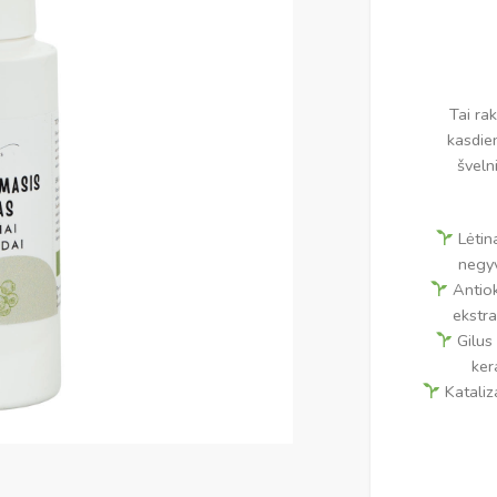
Tai rak
kasdie
šveln
Lėtina
negyv
Antiok
ekstra
Gilus 
ker
Kataliz