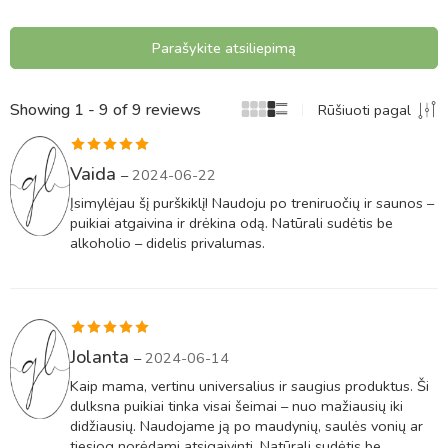
Parašykite atsiliepimą
Showing 1 - 9 of 9 reviews
Rūšiuoti pagal
Įvertinimas:
Vaida
–
2024-06-22
5
iš 5
Įsimylėjau šį purškiklį! Naudoju po treniruočių ir saunos –
puikiai atgaivina ir drėkina odą. Natūrali sudėtis be
alkoholio – didelis privalumas.
Įvertinimas:
Jolanta
–
2024-06-14
5
iš 5
Kaip mama, vertinu universalius ir saugius produktus. Ši
dulksna puikiai tinka visai šeimai – nuo mažiausių iki
didžiausių. Naudojame ją po maudynių, saulės vonių ar
tiesiog norėdami atsigaivinti. Natūrali sudėtis be