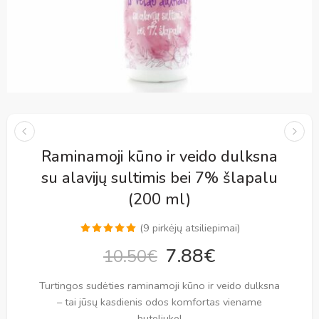
Raminamoji kūno ir veido dulksna
su alavijų sultimis bei 7% šlapalu
(200 ml)
(
9
pirkėjų atsiliepimai)
Įvertinimas:
9
7.88
€
10.50
€
5.00
iš 5
(viso
Turtingos sudėties raminamoji kūno ir veido dulksna
įvertinimų:
)
– tai jūsų kasdienis odos komfortas viename
buteliuke!