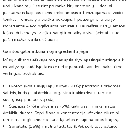
uodų įkandimų. Neturint po ranka kitų priemonių, ji idealiai
pasitarnaus kaip kasdienis drėkinamasis ir tonizuojamasis veido
tonikas. Tonikas yra visiškai bekvapis, hipoalerginis, o visi jo
ingredientai – ekologiški arba natūralūs. Tai reiškia, kad „Gamtos
lašas“ dulksna yra visiškai saugi ir pritaikyta visai šeimai – nuo
pačių mažiausių iki didžiausių.
Gamtos galia: atkuriamoji ingredientų jėga
Mūsų dulksnos efektyvumo paslaptis slypi ypatingai turtingoje ir
inovatyvioje sudėtyje, kurioje net ir paprastą vandenį pakeitėme
vertingais ekstraktais:
Ekologiškos alavijų lapų sultys (50%): pagrindinis drėgmės
šaltinis, kuris giliai drėkina, atgaivina ir akimirksniu ramina
sudirgusią, paraudusią odą.
Šlapalas (7%) ir glicerinas (5%): galingas ir maksimalus
drėkiklių duetas. Stipri šlapalo koncentracija užtikrina giluminį
raminimą, o glicerinas atkuria ląsteles ir stiprina odos barjerą.
Sorbitolis (15%) ir natrio laktatas (5%): sorbitolis palaiko