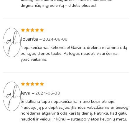
dirginančių ingredientų – didelis pliusas!
Įvertinimas:
Jolanta
–
2024-06-08
5
iš 5
Nepakeičiamas kelionėse! Gaivina, drėkina ir ramina odą
po ilgos dienos lauke. Patogus naudoti visai šeimai,
ypač vaikams.
Įvertinimas:
Ieva
–
2024-05-30
5
iš 5
Ši dulksna tapo nepakeičiama mano kosmetinėje.
Naudoju ją po depiliacijos, įkandus vabzdžiams ar tiesiog
norėdama atgaivinti odą karštą dieną. Patinka, kad galiu
naudoti ir veidui, ir kūnui – sutaupo vietos kelionių metu.