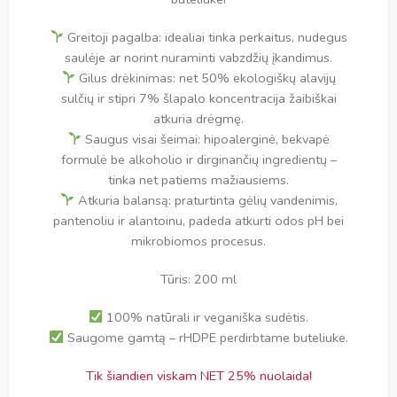
Greitoji pagalba: idealiai tinka perkaitus, nudegus
saulėje ar norint nuraminti vabzdžių įkandimus.
Gilus drėkinimas: net 50% ekologiškų alavijų
sulčių ir stipri 7% šlapalo koncentracija žaibiškai
atkuria drėgmę.
Saugus visai šeimai: hipoalerginė, bekvapė
formulė be alkoholio ir dirginančių ingredientų –
tinka net patiems mažiausiems.
Atkuria balansą: praturtinta gėlių vandenimis,
pantenoliu ir alantoinu, padeda atkurti odos pH bei
mikrobiomos procesus.
Tūris: 200 ml
100% natūrali ir veganiška sudėtis.
Saugome gamtą – rHDPE perdirbtame buteliuke.
Tik šiandien viskam NET 25% nuolaida!