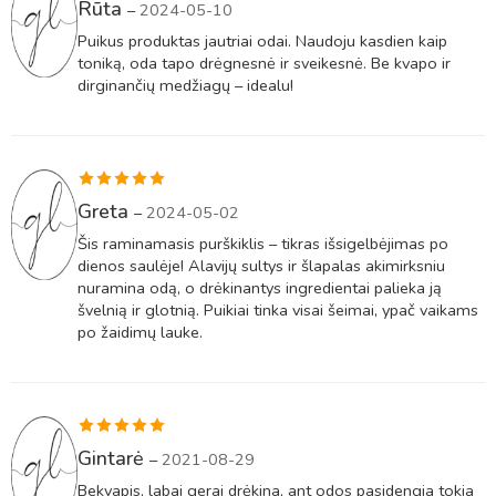
Įvertinimas:
Rūta
–
2024-05-10
5
iš 5
Puikus produktas jautriai odai. Naudoju kasdien kaip
toniką, oda tapo drėgnesnė ir sveikesnė. Be kvapo ir
dirginančių medžiagų – idealu!
Įvertinimas:
Greta
–
2024-05-02
5
iš 5
Šis raminamasis purškiklis – tikras išsigelbėjimas po
dienos saulėje! Alavijų sultys ir šlapalas akimirksniu
nuramina odą, o drėkinantys ingredientai palieka ją
švelnią ir glotnią. Puikiai tinka visai šeimai, ypač vaikams
po žaidimų lauke.
Įvertinimas:
Gintarė
–
2021-08-29
5
iš 5
Bekvapis, labai gerai drėkina, ant odos pasidengia tokia