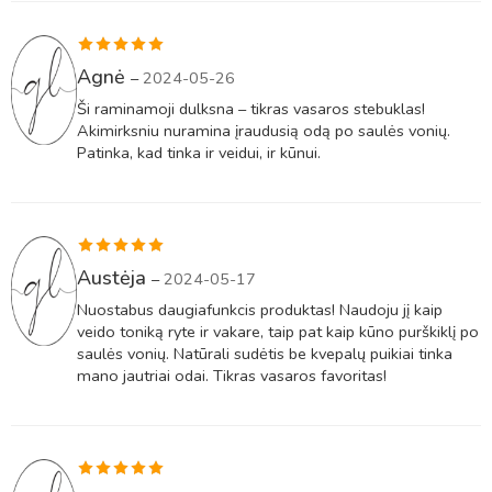
Įvertinimas:
Agnė
–
2024-05-26
5
iš 5
Ši raminamoji dulksna – tikras vasaros stebuklas!
Akimirksniu nuramina įraudusią odą po saulės vonių.
Patinka, kad tinka ir veidui, ir kūnui.
Įvertinimas:
Austėja
–
2024-05-17
5
iš 5
Nuostabus daugiafunkcis produktas! Naudoju jį kaip
veido toniką ryte ir vakare, taip pat kaip kūno purškiklį po
saulės vonių. Natūrali sudėtis be kvepalų puikiai tinka
mano jautriai odai. Tikras vasaros favoritas!