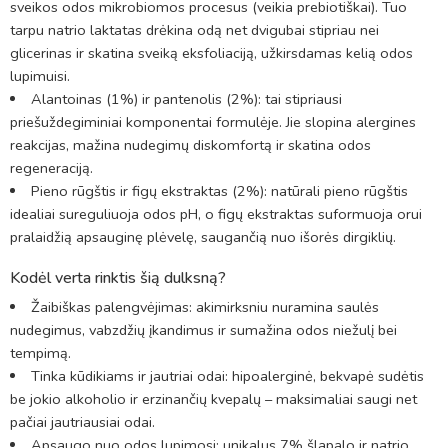
sveikos odos mikrobiomos procesus (veikia prebiotiškai). Tuo
tarpu natrio laktatas drėkina odą net dvigubai stipriau nei
glicerinas ir skatina sveiką eksfoliaciją, užkirsdamas kelią odos
lupimuisi.
Alantoinas (1%) ir pantenolis (2%): tai stipriausi
priešuždegiminiai komponentai formulėje. Jie slopina alergines
reakcijas, mažina nudegimų diskomfortą ir skatina odos
regeneraciją.
Pieno rūgštis ir figų ekstraktas (2%): natūrali pieno rūgštis
idealiai sureguliuoja odos pH, o figų ekstraktas suformuoja orui
pralaidžią apsauginę plėvelę, saugančią nuo išorės dirgiklių.
Kodėl verta rinktis šią dulksną?
Žaibiškas palengvėjimas: akimirksniu nuramina saulės
nudegimus, vabzdžių įkandimus ir sumažina odos niežulį bei
tempimą.
Tinka kūdikiams ir jautriai odai: hipoalerginė, bekvapė sudėtis
be jokio alkoholio ir erzinančių kvepalų – maksimaliai saugi net
pačiai jautriausiai odai.
Apsaugo nuo odos lupimosi: unikalus 7% šlapalo ir natrio