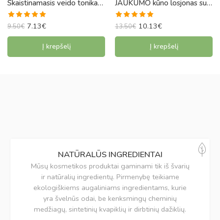
Skaistinamasis veido tonikas brandžiai odai su gintaro rūgštimi ir ACAI
JAUKUMO kūno losjonas su šilku ir mangų sviestu
Įvertinimas:
Įvertinimas:
7.13
€
10.13
€
9.50
€
13.50
€
5.00
iš 5
5.00
iš 5
Į krepšelį
Į krepšelį
NATŪRALŪS INGREDIENTAI
Mūsų kosmetikos produktai gaminami tik iš švarių
ir natūralių ingredientų. Pirmenybę teikiame
ekologiškiems augaliniams ingredientams, kurie
yra švelnūs odai, be kenksmingų cheminių
medžiagų, sintetinių kvapiklių ir dirbtinių dažiklių.