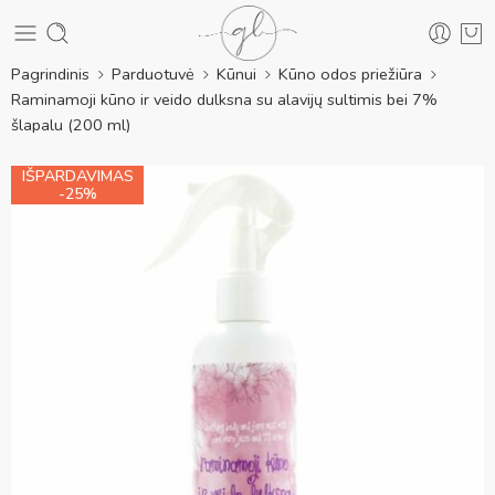
Pagrindinis
Parduotuvė
Kūnui
Kūno odos priežiūra
Raminamoji kūno ir veido dulksna su alavijų sultimis bei 7%
šlapalu (200 ml)
IŠPARDAVIMAS
-25%