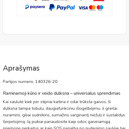
Aprašymas
Partijos numeris:
140326-20
Raminamoji kūno ir veido dulksna – universalus sprendimas
Kai saulutė kiek per stipriai kaitina ir odai trūksta gaivos, ši
dulksna tampa tobulu, daugiafunkciniu išsigelbėjimu. Ji greitai
nuramins, giliai sudrėkins, sumažins varginantį niežulį ir sustabdys
šerpetojimą. Ją puikiai panaudosite kaip odos gaivinamąją
priemonę perkaitus ar kaip SOS pagalbą po nudegimo saulėje bei