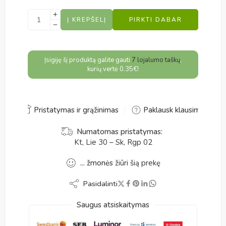
Alternative:
Į KREPŠELĮ
PIRKTI DABAR
Įsigiję šį produktą galite gauti
7
lojalumo taškų
,
kurių vertė
0.35
€
!
Pristatymas ir grąžinimas
Paklausk klausimo
Numatomas pristatymas:
Kt, Lie 30 – Sk, Rgp 02
...
žmonės
žiūri šią prekę
Pasidalinti
Saugus atsiskaitymas