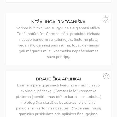
NEŽALINGA IR VEGANIŠKA
Norime būti tikri, kad su gyvūnais elgiamasi etiškai.
Todėl natūralūs „Gamtos lašo“ produktai niekada
nebuvo bandomi su keturkojais. Siūlome platų
veganiškų gaminių pasirinkimą, todėl kiekvienas
gali mėgautis mūsų kosmetika nepažeisdamas
savo principų.
DRAUGIŠKA APLINKAI
Esame įsipareigoję siekti tvarumo ir mažinti savo
ekologinį pėdsaką. „Gamtos lašo“ kosmetika
pilstoma į perdirbamus (dėl to kartais – netobulus)
ir biologiškai skaidžius buteliukus, o siuntiniai
pakuojami į kartonines dėžutes. Rinkdamiesi mūsų
gaminius prisidedate prie aplinkos išsaugojimo.