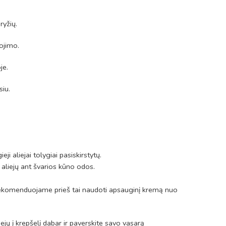
ryžių.
ojimo.
je.
siu.
ji aliejai tolygiai pasiskirstytų.
e aliejų ant švarios kūno odos.
e, rekomenduojame prieš tai naudoti apsauginį kremą nuo
iejų į krepšelį dabar ir paverskite savo vasarą