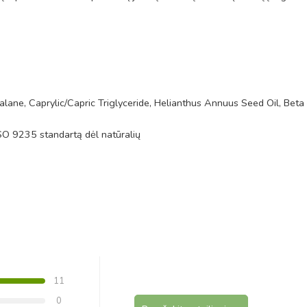
alane, Caprylic/Capric Triglyceride, Helianthus Annuus Seed Oil, Bet
ISO 9235 standartą dėl natūralių
11
0