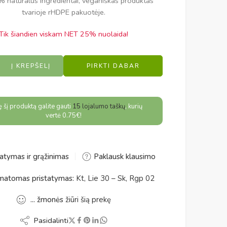
natūralūs ingredientai, veganiškas produktas
tvarioje rHDPE pakuotėje.
Tik šiandien viskam NET 25% nuolaida!
e:
Į KREPŠELĮ
PIRKTI DABAR
ję šį produktą galite gauti
15
lojalumo taškų
, kurių
vertė
0.75
€
!
atymas ir grąžinimas
Paklausk klausimo
atomas pristatymas:
Kt, Lie 30 – Sk, Rgp 02
...
žmonės
žiūri šią prekę
Pasidalinti