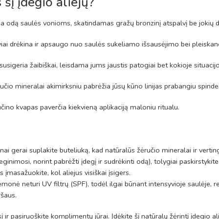
 šį įdegio aliejų?
šia odą saulės vonioms, skatindamas gražų bronzinį atspalvį be jokių d
yviai drėkina ir apsaugo nuo saulės sukeliamo išsausėjimo bei pleiskan
usigeria žaibiškai, leisdama jums jaustis patogiai bet kokioje situacijo
učio mineralai akimirksniu pabrėžia jūsų kūno linijas prabangiu spinde
čino kvapas paverčia kiekvieną aplikaciją maloniu ritualu.
i gerai suplakite buteliuką, kad natūralūs žėručio mineralai ir vertingie
eginimosi, norint pabrėžti įdegį ir sudrėkinti odą), tolygiai paskirstykit
 įmasažuokite, kol aliejus visiškai įsigers.
riemonė neturi UV filtrų (SPF), todėl ilgai būnant intensyvioje saulėj
ršaus.
į ir pasiruoškite komplimentų jūrai. Įdėkite šį natūralų žėrintį įdegio al