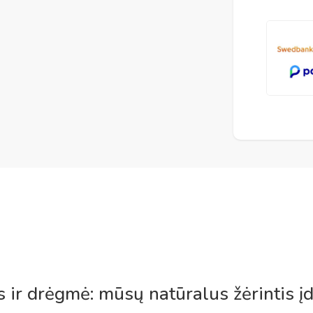
 ir drėgmė: mūsų natūralus žėrintis įd