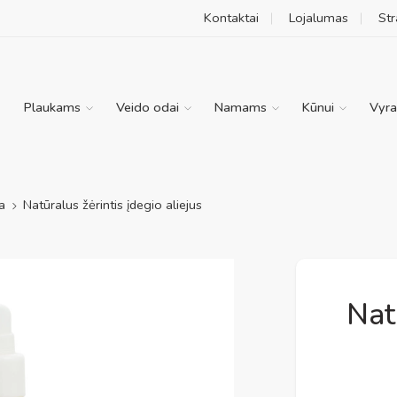
Kontaktai
Lojalumas
Str
Plaukams
Veido odai
Namams
Kūnui
Vyr
a
Natūralus žėrintis įdegio aliejus
Nat