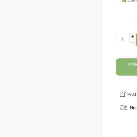
100% 
Alternativ
Įsigi
Prist
Num