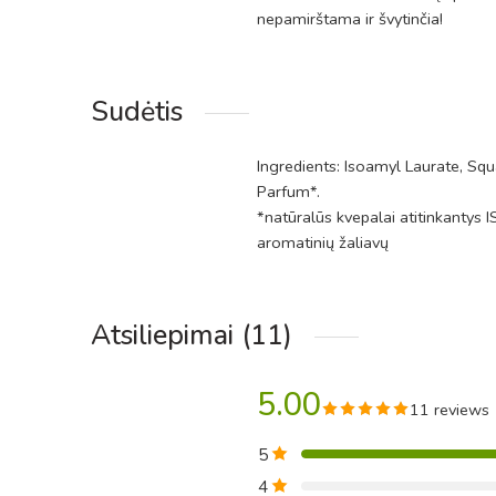
nepamirštama ir švytinčia!
Sudėtis
Ingredients: Isoamyl Laurate, Squ
Parfum*.
*natūralūs kvepalai atitinkantys 
aromatinių žaliavų
Atsiliepimai (11)
5.00
11 reviews
5
4