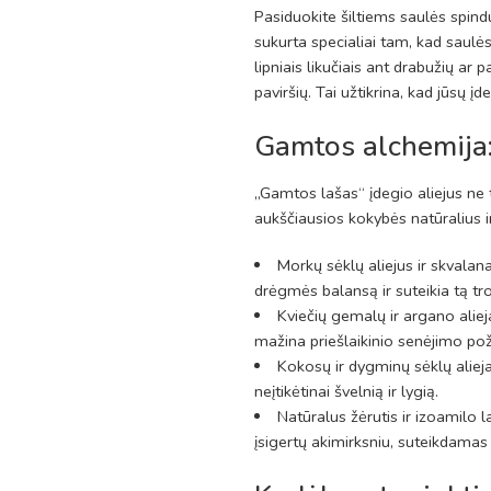
Pasiduokite šiltiems saulės spindu
sukurta specialiai tam, kad saulės
lipniais likučiais ant drabužių ar 
paviršių. Tai užtikrina, kad jūsų įd
Gamtos alchemija:
„Gamtos lašas“ įdegio aliejus ne 
aukščiausios kokybės natūralius 
Morkų sėklų aliejus ir skvalan
drėgmės balansą ir suteikia tą tro
Kviečių gemalų ir argano aliej
mažina priešlaikinio senėjimo pož
Kokosų ir dygminų sėklų aliej
neįtikėtinai švelnią ir lygią.
Natūralus žėrutis ir izoamilo l
įsigertų akimirksniu, suteikdamas š