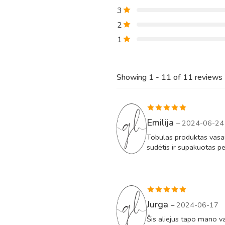
3
2
1
Showing 1 - 11 of 11 reviews
Įvertinimas:
Emilija
–
2024-06-24
5
iš 5
Tobulas produktas vasarai
sudėtis ir supakuotas pe
Įvertinimas:
Jurga
–
2024-06-17
5
iš 5
Šis aliejus tapo mano va