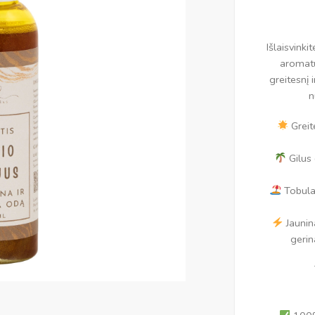
Išlaisvink
aromatu
greitesnį 
n
Greite
Gilus 
Tobula 
Jaunina
gerin