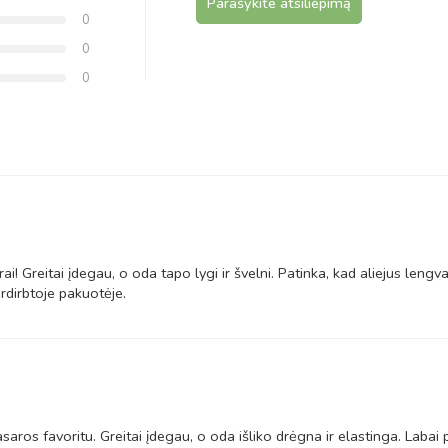
Parašykite atsiliepimą
0
0
0
! Greitai įdegau, o oda tapo lygi ir švelni. Patinka, kad aliejus lengvai 
rdirbtoje pakuotėje.
saros favoritu. Greitai įdegau, o oda išliko drėgna ir elastinga. Labai 