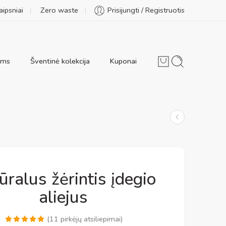
aipsniai
Zero waste
Prisijungti / Registruotis
ams
Šventinė kolekcija
Kuponai
ūralus žėrintis įdegio
aliejus
(
11
pirkėjų atsiliepimai)