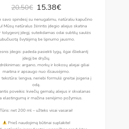
Įvertinimas:
11
15.38
€
20.50
€
5.00
iš 5
(viso
ite savo spindesį su nenugalimu, natūraliu kapučino
įvertinimų:
)
! Mūsų natūralus žėrintis įdegio aliejus skatina
ir tolygesnį įdegį, suteikdamas odai subtilų saulės
ubučiuotą švytėjimą be lipnumo jausmo.
snis įdegis: padeda pasiekti lygų, ilgai išliekantį
įdegį be dryžių.
drėkinimas: argano, morkų ir kokosų aliejai giliai
maitina ir apsaugo nuo išsausėjimo.
tekstūra: lengva, neriebi formulė greitai įsigeria į
odą.
ntis poveikis: kviečių gemalų aliejus ir skvalanas
a elastingumą ir mažina senėjimo požymius.
Tūris: net 200 ml – užteks visai vasarai!
Prieš naudojimą būtinai suplakite!