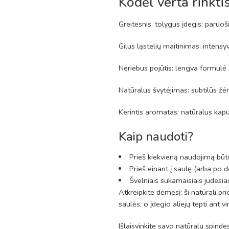
Kodėl verta rinktis
Greitesnis, tolygus įdegis: paruo
Gilus ląstelių maitinimas: intens
Neriebus pojūtis: lengva formulė s
Natūralus švytėjimas: subtilūs žėr
Kerintis aromatas: natūralus kapu
Kaip naudoti?
Prieš kiekvieną naudojimą būtina
Prieš einant į saulę (arba po d
Švelniais sukamaisiais judesiais
Atkreipkite dėmesį: ši natūrali p
saulės, o įdegio aliejų tepti ant vi
Išlaisvinkite savo natūralų spindes