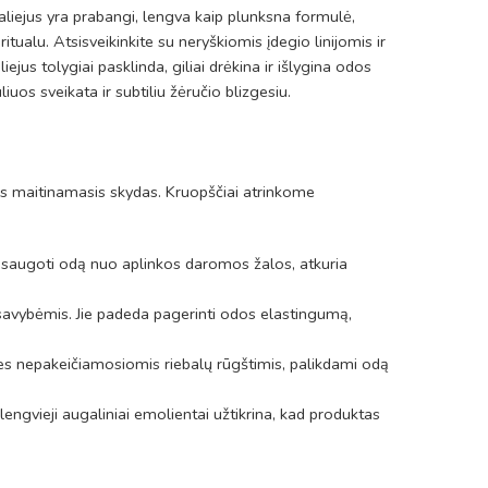
o aliejus yra prabangi, lengva kaip plunksna formulė,
tualu. Atsisveikinkite su neryškiomis įdegio linijomis ir
iejus tolygiai pasklinda, giliai drėkina ir išlygina odos
liuos sveikata ir subtiliu žėručio blizgesiu.
inis maitinamasis skydas. Kruopščiai atrinkome
 apsaugoti odą nuo aplinkos daromos žalos, atkuria
s savybėmis. Jie padeda pagerinti odos elastingumą,
les nepakeičiamosiomis riebalų rūgštimis, palikdami odą
 lengvieji augaliniai emolientai užtikrina, kad produktas