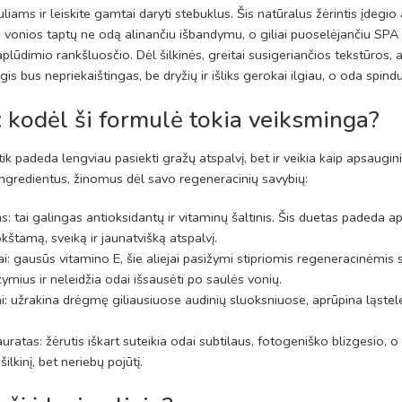
liams ir leiskite gamtai daryti stebuklus. Šis natūralus žėrintis įdegi
 vonios taptų ne odą alinančiu išbandymu, o giliai puoselėjančiu SPA ri
paplūdimio rankšluosčio. Dėl šilkinės, greitai susigeriančios tekstūros, al
egis bus nepriekaištingas, be dryžių ir išliks gerokai ilgiau, o oda spindu
 kodėl ši formulė tokia veiksminga?
tik padeda lengviau pasiekti gražų atspalvį, bet ir veikia kaip apsaug
ingredientus, žinomus dėl savo regeneracinių savybių:
as: tai galingas antioksidantų ir vitaminų šaltinis. Šis duetas padeda
kštamą, sveiką ir jaunatvišką atspalvį.
ai: gausūs vitamino E, šie aliejai pasižymi stipriomis regeneracinėmi
ymius ir neleidžia odai išsausėti po saulės vonių.
ai: užrakina drėgmę giliausiuose audinių sluoksniuose, aprūpina ląste
auratas: žėrutis iškart suteikia odai subtilaus, fotogeniško blizgesio, o
ilkinį, bet neriebų pojūtį.