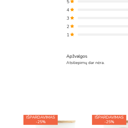
5
4
3
2
1
Apžvalgos
Atsiliepimų dar nėra.
IŠPARDAVIMAS
IŠPARDAVIMAS
IŠPARDUOTA
IŠPARDUOTA
-25%
-25%