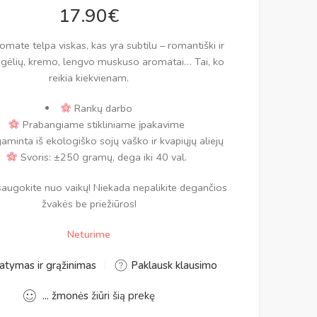
17.90
€
omate telpa viskas, kas yra subtilu – romantiški ir
 gėlių, kremo, lengvo muskuso aromatai… Tai, ko
reikia kiekvienam.
Rankų darbo
Prabangiame stikliniame įpakavime
minta iš ekologiško sojų vaško ir kvapiųjų aliejų
Svoris: ±250 gramų, dega iki 40 val.
 saugokite nuo vaikų! Niekada nepalikite degančios
žvakės be priežiūros!
Neturime
atymas ir grąžinimas
Paklausk klausimo
...
žmonės
žiūri šią prekę