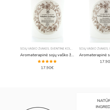
SOJŲ VAŠKO ŽVAKĖS
,
ŠVENTINĖ KOLEKCIJA
SOJŲ VAŠKO ŽVAKĖS
,
Aromaterapinė sojų vaško žvakė „Kalėdinis pudingas“
17.9
Įvertinimas:
17.90
€
5.00
iš 5
NATŪ
INGRED