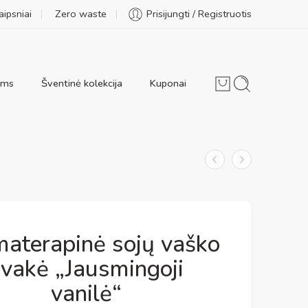
aipsniai
Zero waste
Prisijungti / Registruotis
ams
Šventinė kolekcija
Kuponai
aterapinė sojų vaško
žvakė „Jausmingoji
vanilė“