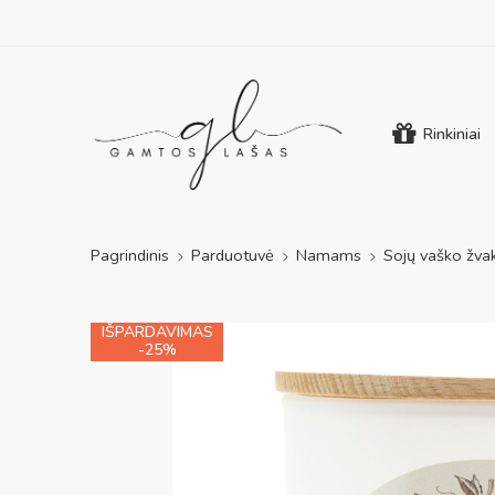
Rinkiniai
Pagrindinis
Parduotuvė
Namams
Sojų vaško žva
IŠPARDAVIMAS
-25%