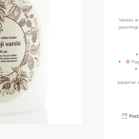
Vanilės ar
jausmingi
Paga
Įspėjimai:
Prist