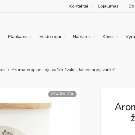
Kontaktai
Lojalumas
Str
Plaukams
Veido odai
Namams
Kūnui
Vyr
kės
Aromaterapinė sojų vaško žvakė „Jausmingoji vanilė“
IŠPARDUOTA
Arom