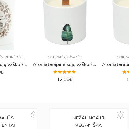
ŠVENTINĖ KOLEKCIJA
SOJŲ VAŠKO ŽVAKĖS
SOJŲ V
Aromaterapinė sojų vaško žvakė „Karštas obuolių pyragas“
Aromaterapinė sojų vaško žvakė „Gaivūs pavasario bijūnai“
0
€
Įvertinimas:
Įve
12.50
€
1
5.00
iš 5
5
RALŪS
NEŽALINGA IR
IENTAI
VEGANIŠKA