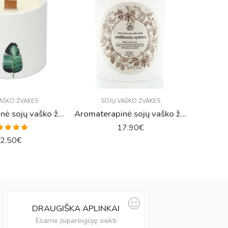
AŠKO ŽVAKĖS
SOJŲ VAŠKO ŽVAKĖS
Aromaterapinė sojų vaško žvakė „Elegancija alsuojantys jazminai“
Aromaterapinė sojų vaško žvakė „Saldžiosios vyšnios“
17.90
€
rtinimas:
2.50
€
.00
iš 5
DRAUGIŠKA APLINKAI
Esame įsipareigoję siekti