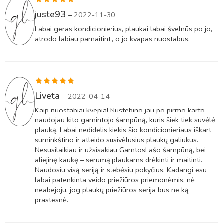
Įvertinimas:
juste93
–
2022-11-30
5
iš 5
Labai geras kondicionierius, plaukai labai švelnūs po jo,
atrodo labiau pamaitinti, o jo kvapas nuostabus.
Įvertinimas:
Liveta
–
2022-04-14
5
iš 5
Kaip nuostabiai kvepia! Nustebino jau po pirmo karto –
naudojau kito gamintojo šampūną, kuris šiek tiek suvėlė
plauką. Labai nedidelis kiekis šio kondicionieriaus iškart
suminkštino ir atleido susivėlusius plaukų galiukus.
Nesusilaikiau ir užsisakiau GamtosLašo šampūną, bei
aliejinę kaukę – serumą plaukams drėkinti ir maitinti.
Naudosiu visą seriją ir stebėsiu pokyčius. Kadangi esu
labai patenkinta veido priežiūros priemonėmis, nė
neabejoju, jog plaukų priežiūros serija bus ne ką
prastesnė.