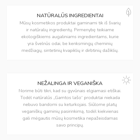
NATŪRALŪS INGREDIENTAI
Mūsų kosmetikos produktai gaminami tik iš švarių
ir natūralių ingredientų. Pirmenybę teikiame
ekologiškiems augaliniams ingredientams, kurie
yra švelnūs odai, be kenksmingų cheminių
medžiagų, sintetinių kvapiklių ir dirbtinių dažiklių.
NEŽALINGA IR VEGANIŠKA
Norime būti tikri, kad su gyvūnais elgiamasi etiškai.
Todėl natūralūs „Gamtos lašo“ produktai niekada
nebuvo bandomi su keturkojais. Siūlome platų
veganiškų gaminių pasirinkimą, todėl kiekvienas
gali mėgautis mūsų kosmetika nepažeisdamas
savo principų.