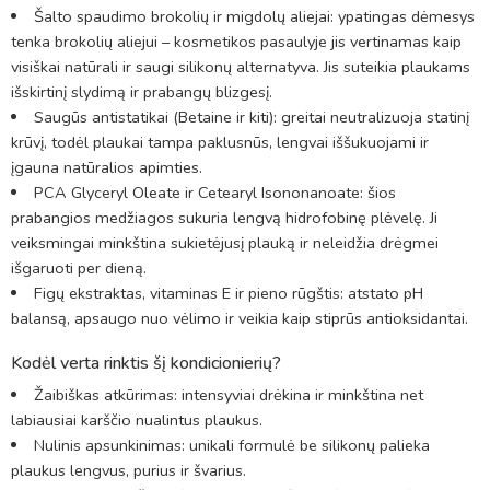
Šalto spaudimo brokolių ir migdolų aliejai: ypatingas dėmesys
tenka brokolių aliejui – kosmetikos pasaulyje jis vertinamas kaip
visiškai natūrali ir saugi silikonų alternatyva. Jis suteikia plaukams
išskirtinį slydimą ir prabangų blizgesį.
Saugūs antistatikai (Betaine ir kiti): greitai neutralizuoja statinį
krūvį, todėl plaukai tampa paklusnūs, lengvai iššukuojami ir
įgauna natūralios apimties.
PCA Glyceryl Oleate ir Cetearyl Isononanoate: šios
prabangios medžiagos sukuria lengvą hidrofobinę plėvelę. Ji
veiksmingai minkština sukietėjusį plauką ir neleidžia drėgmei
išgaruoti per dieną.
Figų ekstraktas, vitaminas E ir pieno rūgštis: atstato pH
balansą, apsaugo nuo vėlimo ir veikia kaip stiprūs antioksidantai.
Kodėl verta rinktis šį kondicionierių?
Žaibiškas atkūrimas: intensyviai drėkina ir minkština net
labiausiai karščio nualintus plaukus.
Nulinis apsunkinimas: unikali formulė be silikonų palieka
plaukus lengvus, purius ir švarius.