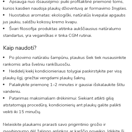
Apsauga nuo išsausėjimo: puiki profilaktinė priemonė toms,
kurios kasdien naudoja plaukų džiovintuvą ar formavimo žnyples.
Nuostabus aromatas: ekologiški, natūralūs kvepalai apgaubs
jus jaukiu, saldžiu kokosų kremo kvapu.
Švari filosofija: produktas atitinka aukščiausius natūralumo
standartus, yra veganiškas ir tinka CGM rutinai.
Kaip naudoti?
Po plovimo natūraliu šampūnu, plaukus šiek tiek nusausinkite
rankomis arba švelniu rankšluosčiu.
Nedidelį kiekį kondicionieriaus tolygiai paskirstykite per visą
plaukų ilgį, griežtai vengdami plaukų šaknų.
Palaikykite priemonę 1–2 minutes ir gausiai išskalaukite šiltu
vandeniu.
Patarimas maksimaliam drėkinimui: Siekiant atlikti gilią
atstatomąją procedūrą, kondicionierių ant plaukų galite palikti
veikti iki 15 minučių.
Neleiskite plaukams prarasti savo prigimtinio grožio ir
gyvybingumo dėl žalingo aplinkos ar karščio poveikio. Įdėkite šį