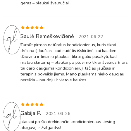
geras – plaukai švelnučiai.
Įvertinimas:
Saulė Remeškevičienė
–
2021-06-22
5
iš 5
Turbūt pirmas natūralus kondicionierius, kuris tikrai
drėkina :) Jaučiasi, kad sudėtis išskirtinė, kai kasdien
džiovinu ir tiesiniu plaukus, tikrai galiu pasakyti, kad
matau skirtumą – plaukai po plovimo tikrai švelnūs (nors
tai daro dauguma kondicionierių), tačiau jaučiasi ir
terapinis poveikis jiems. Mano plaukams nieko daugiau
nereikia – naudoju ir vietoje kaukės.
Įvertinimas:
Gabija P.
–
2021-03-26
5
iš 5
plaukai po šio drėkinančio kondicionieriaus tiesiog
atsigavę ir žvilgantys!