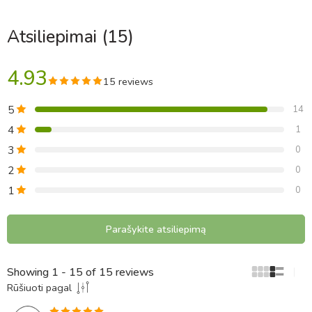
Atsiliepimai (15)
4.93
15 reviews
5
14
4
1
3
0
2
0
1
0
Parašykite atsiliepimą
Showing 1 - 15 of 15 reviews
Rūšiuoti pagal