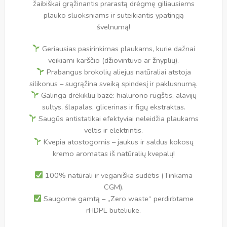
žaibiškai grąžinantis prarastą drėgmę giliausiems
plauko sluoksniams ir suteikiantis ypatingą
švelnumą!
Geriausias pasirinkimas plaukams, kurie dažnai
veikiami karščio (džiovintuvo ar žnyplių).
Prabangus brokolių aliejus natūraliai atstoja
silikonus – sugrąžina sveiką spindesį ir paklusnumą.
Galinga drėkiklių bazė: hialurono rūgštis, alavijų
sultys, šlapalas, glicerinas ir figų ekstraktas.
Saugūs antistatikai efektyviai neleidžia plaukams
veltis ir elektrintis.
Kvepia atostogomis – jaukus ir saldus kokosų
kremo aromatas iš natūralių kvepalų!
100% natūrali ir veganiška sudėtis (Tinkama
CGM).
Saugome gamtą – „Zero waste“ perdirbtame
rHDPE buteliuke.