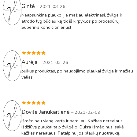
Įvertinimas:
Gintė
–
2021-03-26
5
iš 5
Neapsunkina plauko, jie mažiau elektrinasi, žvilga ir
atrodo lyg būčiau ką tik iš kirpyklos po procedūrų.
Superinis kondicionierius!
Įvertinimas:
Aurėja
–
2021-03-26
5
iš 5
puikus produktas, po naudojiimo plaukai žvilga ir mažiau
veliasi.
Įvertinimas:
Dovilė Janukaitienė
–
2021-02-09
5
iš 5
Išmėginau vieną kartą ir pamilau. Kažkas nerealaus.
išdžiūvę plaukai taip žvilgėjo. Dukra išmėginusi sakė
kažkas nerealaus. Patalpinu jos plaukų nuotrauką.