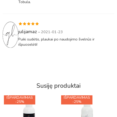
Tobula.
Įvertinimas:
julijamaz
–
2021-01-23
5
iš 5
Puiki sudėtis, plaukai po naudojimo švelnūs ir
išpuoselėti!
Susiję produktai
IŠPARDAVIMAS
IŠPARDAVIMAS
-25%
-25%