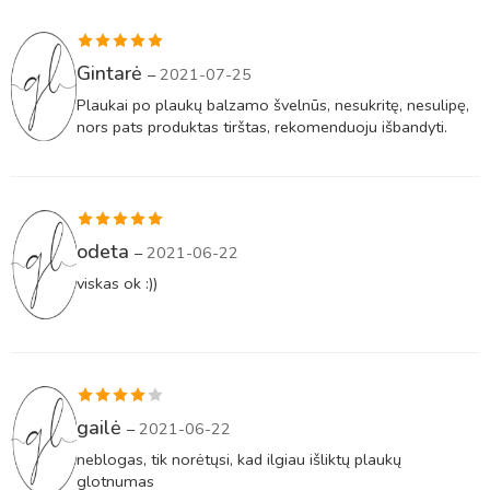
Įvertinimas:
Gintarė
–
2021-07-25
5
iš 5
Plaukai po plaukų balzamo švelnūs, nesukritę, nesulipę,
nors pats produktas tirštas, rekomenduoju išbandyti.
Įvertinimas:
odeta
–
2021-06-22
5
iš 5
viskas ok :))
Įvertinimas:
gailė
–
2021-06-22
4
iš 5
neblogas, tik norėtųsi, kad ilgiau išliktų plaukų
glotnumas