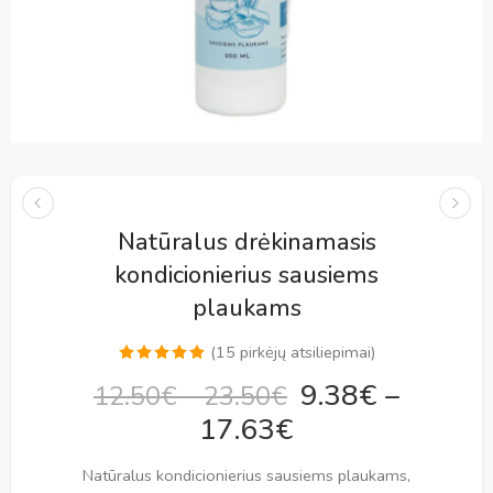
Natūralus drėkinamasis
kondicionierius sausiems
plaukams
(
15
pirkėjų atsiliepimai)
Įvertinimas:
15
9.38
€
–
12.50
€
–
23.50
€
4.93
iš 5
17.63
€
(viso
įvertinimų:
)
Natūralus kondicionierius sausiems plaukams,