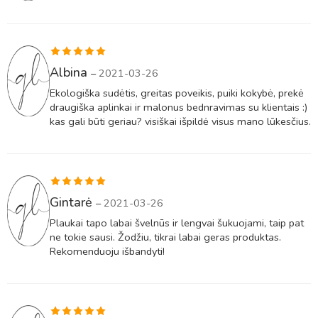
Įvertinimas:
Albina
–
2021-03-26
5
iš 5
Ekologiška sudėtis, greitas poveikis, puiki kokybė, prekė
draugiška aplinkai ir malonus bednravimas su klientais :)
kas gali būti geriau? visiškai išpildė visus mano lūkesčius.
Įvertinimas:
Gintarė
–
2021-03-26
5
iš 5
Plaukai tapo labai švelnūs ir lengvai šukuojami, taip pat
ne tokie sausi. Žodžiu, tikrai labai geras produktas.
Rekomenduoju išbandyti!