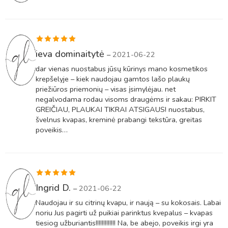
Įvertinimas:
ieva dominaitytė
–
2021-06-22
5
iš 5
dar vienas nuostabus jūsų kūrinys mano kosmetikos
krepšelyje – kiek naudojau gamtos lašo plaukų
priežiūros priemonių – visas įsimylėjau. net
negalvodama rodau visoms draugėms ir sakau: PIRKIT
GREIČIAU, PLAUKAI TIKRAI ATSIGAUS! nuostabus,
švelnus kvapas, kreminė prabangi tekstūra, greitas
poveikis…
Įvertinimas:
Ingrid D.
–
2021-06-22
5
iš 5
Naudojau ir su citrinų kvapu, ir naują – su kokosais. Labai
noriu Jus pagirti už puikiai parinktus kvepalus – kvapas
tiesiog užburiantis!!!!!!!!!!!!! Na, be abejo, poveikis irgi yra