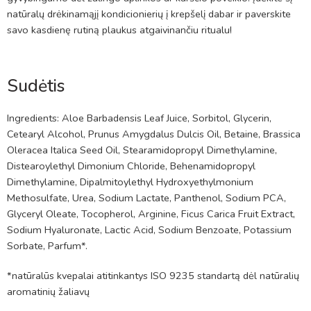
natūralų drėkinamąjį kondicionierių į krepšelį dabar ir paverskite
savo kasdienę rutiną plaukus atgaivinančiu ritualu!
Sudėtis
Ingredients: Aloe Barbadensis Leaf Juice, Sorbitol, Glycerin,
Cetearyl Alcohol, Prunus Amygdalus Dulcis Oil, Betaine, Brassica
Oleracea Italica Seed Oil, Stearamidopropyl Dimethylamine,
Distearoylethyl Dimonium Chloride, Behenamidopropyl
Dimethylamine, Dipalmitoylethyl Hydroxyethylmonium
Methosulfate, Urea, Sodium Lactate, Panthenol, Sodium PCA,
Glyceryl Oleate, Tocopherol, Arginine, Ficus Carica Fruit Extract,
Sodium Hyaluronate, Lactic Acid, Sodium Benzoate, Potassium
Sorbate, Parfum*.
*natūralūs kvepalai atitinkantys ISO 9235 standartą dėl natūralių
aromatinių žaliavų