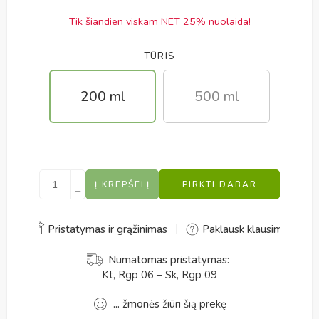
Tik šiandien viskam NET 25% nuolaida!
TŪRIS
200 ml
500 ml
Į KREPŠELĮ
PIRKTI DABAR
Alternative:
Pristatymas ir grąžinimas
Paklausk klausimo
Numatomas pristatymas:
Kt, Rgp 06 – Sk, Rgp 09
...
žmonės
žiūri šią prekę