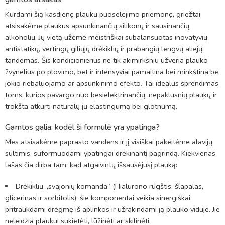
Kurdami šią kasdienę plaukų puoselėjimo priemonę, griežtai
atsisakėme plaukus apsunkinančių silikonų ir sausinančių
alkoholių. Jų vietą užėmė meistriškai subalansuotas inovatyvių
antistatikų, vertingų giliųjų drėkiklių ir prabangių lengvų aliejų
tandemas. Šis kondicionierius ne tik akimirksniu užveria plauko
žvynelius po plovimo, bet ir intensyviai pamaitina bei minkština be
jokio riebaluojamo ar apsunkinimo efekto. Tai idealus sprendimas
toms, kurios pavargo nuo besielektrinančių, nepaklusnių plaukų ir
trokšta atkurti natūralų jų elastingumą bei glotnumą.
Gamtos galia: kodėl ši formulė yra ypatinga?
Mes atsisakėme paprasto vandens ir jį visiškai pakeitėme alavijų
sultimis, suformuodami ypatingai drėkinantį pagrindą. Kiekvienas
lašas čia dirba tam, kad atgaivintų išsausėjusį plauką:
Drėkiklių „svajonių komanda“ (Hialurono rūgštis, šlapalas,
glicerinas ir sorbitolis): šie komponentai veikia sinergiškai,
pritraukdami drėgmę iš aplinkos ir užrakindami ją plauko viduje. Jie
neleidžia plaukui sukietėti, lūžinėti ar skilinėti.