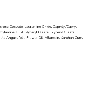
Sucrose Cocoate, Lauramine Oxide, Caprylyl/Capryl
thylamine, PCA Glyceryl Oleate, Glyceryl Oleate,
ula Angustifolia Flower Oil, Allantoin, Xanthan Gum,