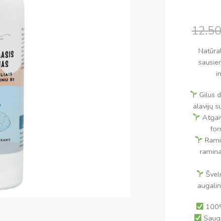
12.5
Natūra
sausiem
i
Gilus 
alavijų s
Atgaiv
for
Ramin
ramina
Šveln
augalin
100% 
Saugo