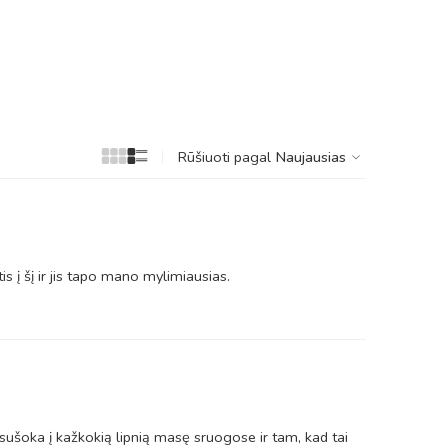
Rūšiuoti pagal
Naujausias
s į šį ir jis tapo mano mylimiausias.
n sušoka į kažkokią lipnią masę sruogose ir tam, kad tai