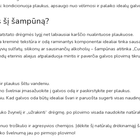
is: kondicionuoja plaukus, apsaugo nuo vėlimosi ir palaiko idealų gal
is šį šampūną?
 atstato drėgmės lygį net labiausiai karščio nualintuose plaukuose.
kreminė tekstūra ir odą raminantys komponentai idealiai tinka sausai, j
yvių sulfatų, silikonų ar sausinančių alkoholių – šampūnas atitinka „C
ų eterinis aliejus atpalaiduoja mintis ir paverčia galvos plovimą tikru
ir plaukus šiltu vandeniu.
o švelniai įmasažuokite į galvos odą ir paskirstykite per plaukus.
niu. Kad galvos oda būtų idealiai švari ir paruošta sugerti visas n
uko žvynelį ir „užrakinti“ drėgmę, po plovimo visada naudokite natūral
nuo troškulio ir agresyvios chemijos. Įdėkite šį natūralų drėkinamąjį 
lko švelnumą jau po pirmojo plovimo!