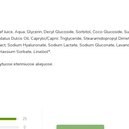
af Juice, Aqua, Glycerin, Decyl Glucoside, Sorbitol, Coco Glucoside, 
alus Dulcis Oil, Caprylic/Capric Triglyceride, Stearamidopropyl Dime
tract, Sodium Hyaluronate, Sodium Lactate, Sodium Gluconate, Lavand
otassium Sorbate,
Linalool*
.
dytuose eteriniuose aliejuose
25
0