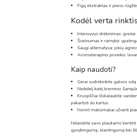
Figų ekstraktas ir pieno rūgšt
Kodėl verta rinkt
Intensyvus drėkinimas: greitai
Švelnumas ir ramybė: ypatinga 
Saugi alternatyva: jokių agres
Aromaterapinis poveikis: levand
Kaip naudoti?
Gerai sudrėkinkite galvos odą 
Nedidelį kiekį kreminio šampūn
Kruopščiai išskalaukite vande
pakartoti du kartus.
Norint maksimaliai užverti pla
Neleiskite savo plaukams kentėti 
gyvybingumą, elastingumą bei ši