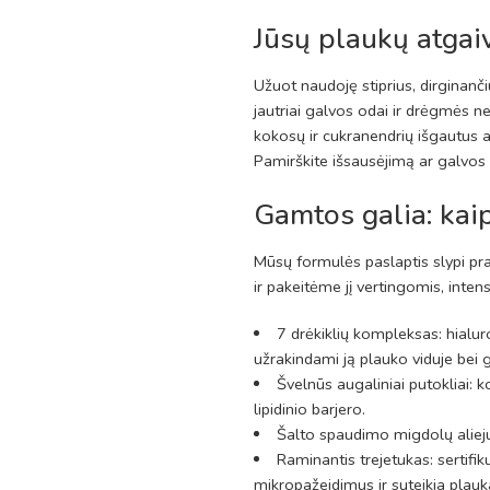
Jūsų plaukų atga
Užuot naudoję stiprius, dirginanč
jautriai galvos odai ir drėgmės n
kokosų ir cukranendrių išgautus a
Pamirškite išsausėjimą ar galvos o
Gamtos galia: kaip
Mūsų formulės paslaptis slypi p
ir pakeitėme jį vertingomis, inten
7 drėkiklių kompleksas: hialuro
užrakindami ją plauko viduje bei 
Švelnūs augaliniai putokliai: k
lipidinio barjero.
Šalto spaudimo migdolų aliejus
Raminantis trejetukas: sertifi
mikropažeidimus ir suteikia plauk