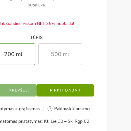
buteliuke.
Tik šiandien viskam NET 25% nuolaida!
TŪRIS
200 ml
500 ml
Į KREPŠELĮ
PIRKTI DABAR
Alternative:
atymas ir grąžinimas
Paklausk klausimo
atomas pristatymas:
Kt, Lie 30 – Sk, Rgp 02