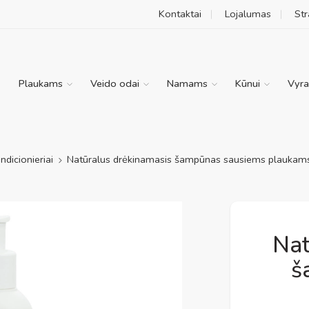
Kontaktai
Lojalumas
Str
Plaukams
Veido odai
Namams
Kūnui
Vyr
ndicionieriai
Natūralus drėkinamasis šampūnas sausiems plaukam
Nat
š