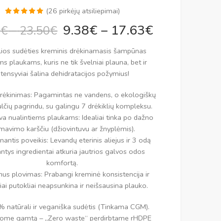
(
26
pirkėjų atsiliepimai)
Įvertinimas:
26
9.38
€
–
17.63
€
0
€
–
23.50
€
4.92
iš 5
(viso
lios sudėties kreminis drėkinamasis šampūnas
įvertinimų:
)
s plaukams, kuris ne tik švelniai plauna, bet ir
ntensyviai šalina dehidratacijos požymius!
drėkinimas: Pagamintas ne vandens, o ekologiškų
ulčių pagrindu, su galingu 7 drėkiklių kompleksu.
a nualintiems plaukams: Idealiai tinka po dažno
mavimo karščiu (džiovintuvu ar žnyplėmis).
antis poveikis: Levandų eterinis aliejus ir 3 odą
ntys ingredientai atkuria jautrios galvos odos
komfortą.
us plovimas: Prabangi kreminė konsistencija ir
iai putokliai neapsunkina ir neišsausina plauko.
natūrali ir veganiška sudėtis (Tinkama CGM).
me gamtą – „Zero waste“ perdirbtame rHDPE