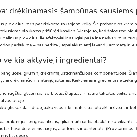
iva: drėkinamasis šampūnas sausiems
ius ploviklius, mes pasirinkome tausojantį kelią. Šis prabangios kremi
etekusiems plaukams prižiūrėti kasdien. Vietoje to, kad žalotume pla
ugalinius ploviklius. Jie efektyviai ir saugiai pašalina nešvarumus, tu
dos perštėjimą – pasinerkite į atpalaiduojantį levandų aromatą ir leis
 veikia aktyvieji ingredientai?
rabangiuose, giluminį drėkinimą užtikrinančiuose komponentuose. Ši
syviai drėkinančiomis alavijų sultimis. Kiekvienas ingredientas atlieka 
no rūgštis, glicerinas, sorbitolis, šlapalas ir natrio laktatas veikia sin
galvos odoje.
oko gliukozidas, decilgliukozidas ir kiti natūralūs plovikliai švelniai,
: prabangus, lengvas aliejus, giliai maitinantis plauką ir suteikianti
kuotas levandų eterinis aliejus, alantoinas ir pantenolis (Provitaminas
ams blizgesio.