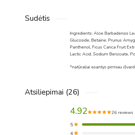
Sudėtis
Ingredients: Aloe Barbadensis Le
Glucoside, Betaine, Prunus Amygd
Panthenol, Ficus Carica Fruit Ex
Lactic Acid, Sodium Benzoate, P
*natūraliai esantys pirmiau išvar
Atsiliepimai (26)
4.92
26 reviews
5
4