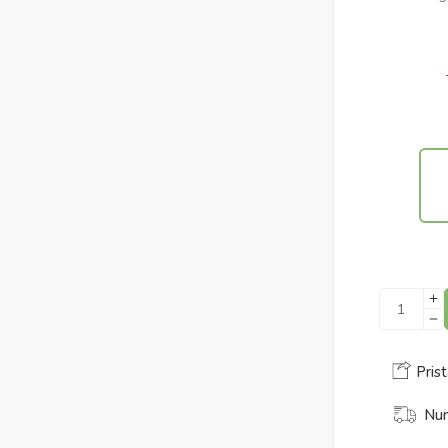
Prist
Num