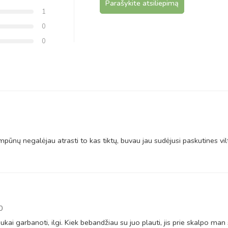
Parašykite atsiliepimą
1
0
0
1
nų negalėjau atrasti to kas tiktų, buvau jau sudėjusi paskutines vilti
0
ukai garbanoti, ilgi. Kiek bebandžiau su juo plauti, jis prie skalpo ma