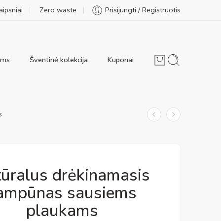
aipsniai
Zero waste
Prisijungti / Registruotis
ams
Šventinė kolekcija
Kuponai
s
ūralus drėkinamasis
ampūnas sausiems
plaukams