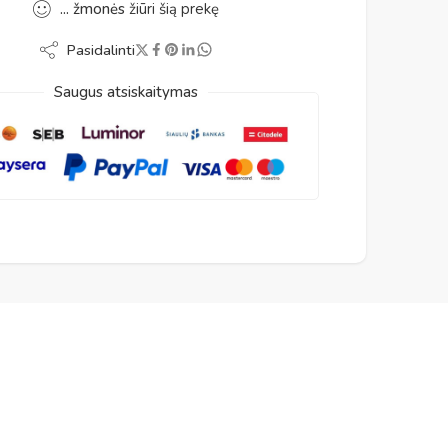
...
žmonės
žiūri šią prekę
Pasidalinti
Saugus atsiskaitymas