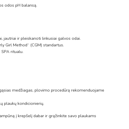
vos odos pH balansą.
autriai ir pleiskanoti linkusiai galvos odai.
urly Girl Method“ (CGM) standartus.
 SPA ritualu.
audingąsias medžiagas, plovimo procedūrą rekomenduojame
ų plaukų kondicionierių.
šampūną į krepšelį dabar ir grąžinkite savo plaukams