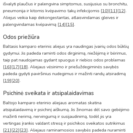
išvalyti plaučius ir palengvina simptomus, susijusius su bronchitu,
pneumonija ir kitomis kvėpavimo takų infekcijomis [
10
][
11
][
12
].
Aliejus veikia kaip dekongestantas, atlaisvindamas gleives ir
palengvindamas kvėpavimą [
14
][
15
].
Odos priežiūra
Baltasis kamparo eterinis aliejus yra naudingas įvairių odos būklių
gydymui. Jis padeda raminti odos dirginimą, niežėjimą ir bėrimus,
taip pat naudojamas gydant spuogus ir riebios odos problemas
[
16
][
17
][
18
]. Aliejaus vėsinimo ir priešuždegiminės savybės
padeda gydyti paviršinius nudegimus ir mažinti randų atsiradimą
[
19
][
20
].
Psichinė sveikata ir atsipalaidavimas
Baltojo kamparo eterinio aliejaus aromatas skatina
atsipalaidavimą ir psichinį aiškumą. Jis žinomas dėl savo gebėjimo
mažinti nerimą, nervingumą ir susijaudinimą, todėl jis yra
vertingas įrankis valdant stresą ir psichikos sveikatos sutrikimus
[
21
][
22
][
23
]. Aliejaus raminamosios savybės padeda nuraminti