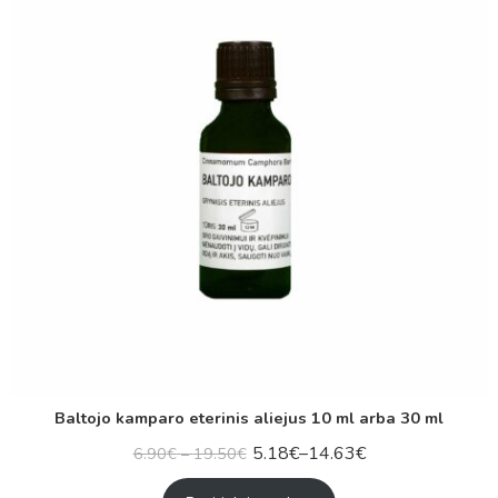
Baltojo kamparo eterinis aliejus 10 ml arba 30 ml
5.18
€
–
14.63
€
6.90
€
–
19.50
€