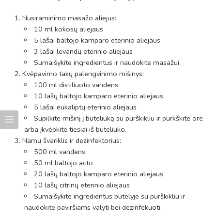
Nusiraminimo masažo aliejus:
10 ml kokosų aliejaus
5 lašai baltojo kamparo eterinio aliejaus
3 lašai levandų eterinio aliejaus
Sumaišykite ingredientus ir naudokite masažui.
Kvėpavimo takų palengvinimo mišinys:
100 ml distiliuoto vandens
10 lašų baltojo kamparo eterinio aliejaus
5 lašai eukaliptų eterinio aliejaus
Supilkite mišinį į buteliuką su purškikliu ir purkškite ore
arba įkvėpkite tiesiai iš buteliuko.
Namų švariklis ir dezinfektorius:
500 ml vandens
50 ml baltojo acto
20 lašų baltojo kamparo eterinio aliejaus
10 lašų citrinų eterinio aliejaus
Sumaišykite ingredientus butelyje su purškikliu ir
naudokite paviršiams valyti bei dezinfekuoti.