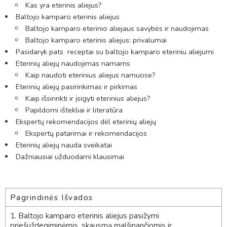
Kas yra eterinis aliejus?
Baltojo kamparo eterinis aliejus
Baltojo kamparo eterinio aliejaus savybės ir naudojimas
Baltojo kamparo eterinis aliejus: privalumai
Pasidaryk pats receptai su baltojo kamparo eteriniu aliejumi
Eterinių aliejų naudojimas namams
Kaip naudoti eterinius aliejus namuose?
Eterinių aliejų pasirinkimas ir pirkimas
Kaip išsirinkti ir įsigyti eterinius aliejus?
Papildomi ištekliai ir literatūra
Ekspertų rekomendacijos dėl eterinių aliejų
Ekspertų patarimai ir rekomendacijos
Eterinių aliejų nauda sveikatai
Dažniausiai užduodami klausimai
Pagrindinės Išvados
1. Baltojo kamparo eterinis aliejus pasižymi
priešuždegiminėmis, skausmą malšinančiomis ir