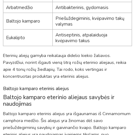
Arbatmedžio
Antibakterinis, gydomasis
Priešuždegiminis, kvėpavimo takų
Baltojo kamparo
valymas
Antiseptinis, atpalaiduoja
Eukalipto
kvėpavimo takus
Eterinių aliejų gamyba reikalauja didelio kiekio žaliavos.
Pavyzdžiui, norint išgauti vieną litrą rožių eterinio aliejaus, reikia
apie 4 tonų rožių žiedlapių. Tai rodo, koks vertingas ir
koncentruotas produktas yra eterinis aliejus.
Baltojo kamparo eterinis aliejus
Baltojo kamparo eterinio aliejaus savybės ir
naudojimas
Baltojo kamparo eterinis aliejus yra išgaunamas iš Cinnamomum
camphora medžio. Šis aliejus yra žinomas dėl savo
priešuždegiminių savybių ir gaivinančio kvapo. Baltojo kamparo
eterinis aliejus yra naudojamas įvairiems tikslams, nuo