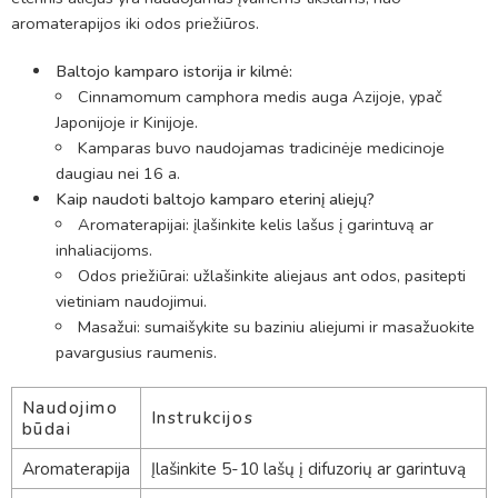
aromaterapijos iki odos priežiūros.
Baltojo kamparo istorija ir kilmė:
Cinnamomum camphora medis auga Azijoje, ypač
Japonijoje ir Kinijoje.
Kamparas buvo naudojamas tradicinėje medicinoje
daugiau nei 16 a.
Kaip naudoti baltojo kamparo eterinį aliejų?
Aromaterapijai: įlašinkite kelis lašus į garintuvą ar
inhaliacijoms.
Odos priežiūrai: užlašinkite aliejaus ant odos, pasitepti
vietiniam naudojimui.
Masažui: sumaišykite su baziniu aliejumi ir masažuokite
pavargusius raumenis.
Naudojimo
Instrukcijos
būdai
Aromaterapija
Įlašinkite 5-10 lašų į difuzorių ar garintuvą