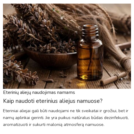
Eterinių aliejų naudojimas namams
Kaip naudoti eterinius aliejus namuose?
Eteriniai aliejai gali būti naudojami ne tik sveikatai ir grožiui, bet ir
namų aplinkai gerinti. Jie yra puikus natūralus būdas dezinfekuoti,
aromatizuoti ir sukurti malonią atmosferą namuose.