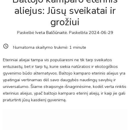
aliejus: Jūsų sveikatai ir
grožiui
Paskelbė
Iveta Balčiūnaitė
.
Paskelbta
2024-06-29
Numatoma skaitymo trukmė:
1
minute
Eteriniai aliejai tampa vis populiaresni ne tik tarp sveikatos
entuziastų, bet ir tarp tų, kurie siekia natūralios ir ekologiškos
gyvenimo būdo alternatyvos. Baltojo kamparo eterinis aliejus yra
ypatingai vertinamas dėl savo daugybės naudingų savybių ir
universalumo. Šiame straipsnyje išnagrinėsime, kodėl verta rinktis
eterinius aliejus, ypač baltojo kamparo eterinį aliejų, ir kaip jie gali
praturtinti jūsų kasdienį gyvenimą.