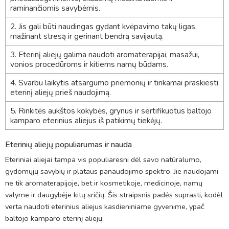
raminančiomis savybėmis.
2. Jis gali būti naudingas gydant kvėpavimo takų ligas,
mažinant stresą ir gerinant bendrą savijautą.
3. Eterinį aliejų galima naudoti aromaterapijai, masažui,
vonios procedūroms ir kitiems namų būdams.
4. Svarbu laikytis atsargumo priemonių ir tinkamai praskiesti
eterinį aliejų prieš naudojimą.
5. Rinkitės aukštos kokybės, grynus ir sertifikuotus baltojo
kamparo eterinius aliejus iš patikimų tiekėjų.
Eterinių aliejų populiarumas ir nauda
Eteriniai aliejai tampa vis populiaresni dėl savo natūralumo,
gydomųjų savybių ir plataus panaudojimo spektro. Jie naudojami
ne tik aromaterapijoje, bet ir kosmetikoje, medicinoje, namų
valyme ir daugybėje kitų sričių. Šis straipsnis padės suprasti, kodėl
verta naudoti eterinius aliejus kasdieniniame gyvenime, ypač
baltojo kamparo eterinį aliejų.