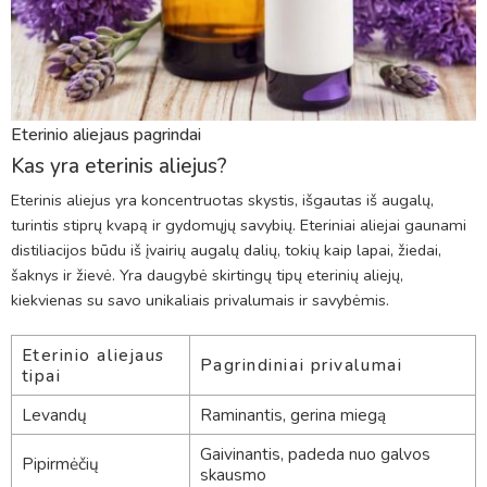
Eterinio aliejaus pagrindai
Kas yra eterinis aliejus?
Eterinis aliejus yra koncentruotas skystis, išgautas iš augalų,
turintis stiprų kvapą ir gydomųjų savybių. Eteriniai aliejai gaunami
distiliacijos būdu iš įvairių augalų dalių, tokių kaip lapai, žiedai,
šaknys ir žievė. Yra daugybė skirtingų tipų eterinių aliejų,
kiekvienas su savo unikaliais privalumais ir savybėmis.
Eterinio aliejaus
Pagrindiniai privalumai
tipai
Levandų
Raminantis, gerina miegą
Gaivinantis, padeda nuo galvos
Pipirmėčių
skausmo