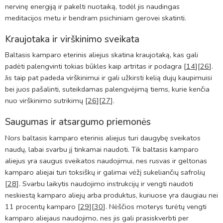
nervinę energiją ir pakelti nuotaiką, todėl jis naudingas
meditacijos metu ir bendram psichiniam gerovei skatinti.
Kraujotaka ir virškinimo sveikata
Baltasis kamparo eterinis aliejus skatina kraujotaką, kas gali
padėti palengvinti tokias būkles kaip artritas ir podagra [
14
][
26
].
Jis taip pat padeda virškinimui ir gali užkirsti kelią dujų kaupimuisi
bei juos pašalinti, suteikdamas palengvėjimą tiems, kurie kenčia
nuo virškinimo sutrikimų [
26
][
27
].
Saugumas ir atsargumo priemonės
Nors baltasis kamparo eterinis aliejus turi daugybę sveikatos
naudų, labai svarbu jį tinkamai naudoti. Tik baltasis kamparo
aliejus yra saugus sveikatos naudojimui, nes rusvas ir geltonas
kamparo aliejai turi toksiškų ir galimai vėžį sukeliančių safrolių
[
28
]. Svarbu laikytis naudojimo instrukcijų ir vengti naudoti
neskiestą kamparo aliejų arba produktus, kuriuose yra daugiau nei
11 procentų kamparo [
29
][
30
]. Nėščios moterys turėtų vengti
kamparo aliejaus naudojimo, nes jis gali prasiskverbti per