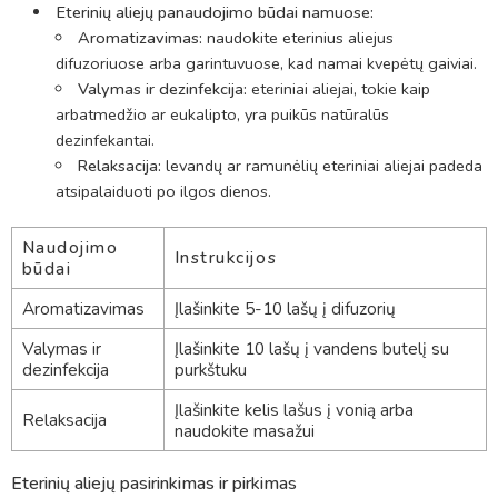
Eterinių aliejų panaudojimo būdai namuose:
Aromatizavimas:
naudokite eterinius aliejus
difuzoriuose arba garintuvuose, kad namai kvepėtų gaiviai.
Valymas ir dezinfekcija:
eteriniai aliejai, tokie kaip
arbatmedžio ar eukalipto, yra puikūs natūralūs
dezinfekantai.
Relaksacija:
levandų ar ramunėlių eteriniai aliejai padeda
atsipalaiduoti po ilgos dienos.
Naudojimo
Instrukcijos
būdai
Aromatizavimas
Įlašinkite 5-10 lašų į difuzorių
Valymas ir
Įlašinkite 10 lašų į vandens butelį su
dezinfekcija
purkštuku
Įlašinkite kelis lašus į vonią arba
Relaksacija
naudokite masažui
Eterinių aliejų pasirinkimas ir pirkimas