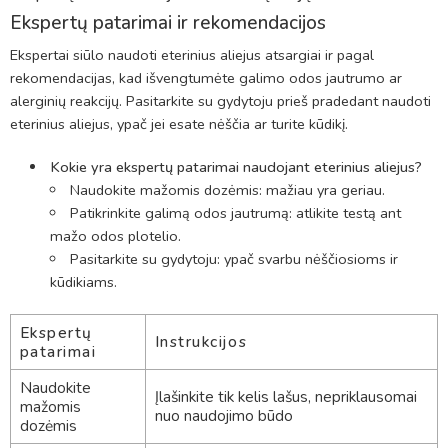
Ekspertų patarimai ir rekomendacijos
Ekspertai siūlo naudoti eterinius aliejus atsargiai ir pagal
rekomendacijas, kad išvengtumėte galimo odos jautrumo ar
alerginių reakcijų. Pasitarkite su gydytoju prieš pradedant naudoti
eterinius aliejus, ypač jei esate nėščia ar turite kūdikį.
Kokie yra ekspertų patarimai naudojant eterinius aliejus?
Naudokite mažomis dozėmis: mažiau yra geriau.
Patikrinkite galimą odos jautrumą: atlikite testą ant
mažo odos plotelio.
Pasitarkite su gydytoju: ypač svarbu nėščiosioms ir
kūdikiams.
Ekspertų
Instrukcijos
patarimai
Naudokite
Įlašinkite tik kelis lašus, nepriklausomai
mažomis
nuo naudojimo būdo
dozėmis