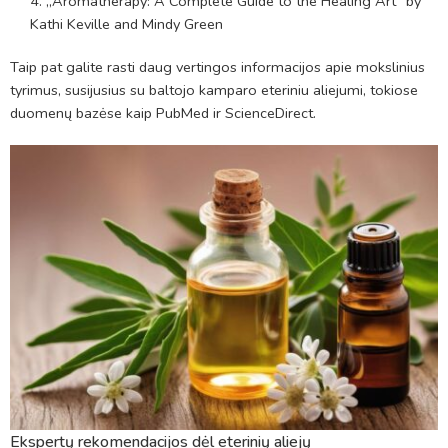
„Aromatherapy: A Complete Guide to the Healing Art“ by
Kathi Keville and Mindy Green
Taip pat galite rasti daug vertingos informacijos apie mokslinius
tyrimus, susijusius su baltojo kamparo eteriniu aliejumi, tokiose
duomenų bazėse kaip PubMed ir ScienceDirect.
Ekspertų rekomendacijos dėl eterinių aliejų