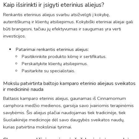
Kaip išsirinkti ir įsigyti eterinius aliejus?
Renkantis eterinius aliejus svarbu atsižvelgti į kokybę,
autentiškumą ir klientų atsiliepimus. Kokybiški eteriniai aliejai gali
būti brangesni, tačiau jų efektyvumas ir saugumas yra verti
investicijos.
Patarimai renkantis eterinius aliejus:
Pasitikrinkite produkto kilmę ir sertifikatus.
Perskaitykite klientų atsiliepimus.
Pasitarkite su specialistais.
Mokslu patvirtinta baltojo kamparo eterinio aliejaus sveikatos
ir medicininė nauda
Baltasis kamparo eterinis aliejus, gaunamas iš Cinnamomum
camphora medžio medienos, garsėja savo įvairiomis terapinėmis
savybėmis. Šis aliejus plačiai naudojamas tiek tradicinėje, tiek
šiuolaikinėje medicinoje dėl savo daugybės sveikatos naudų,
kurias patvirtina moksliniai tyrimai.