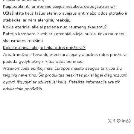
Kaip patikrinti, ar eterinis aliejus nesukels odos jautrumo?
Užlašinkite kelis lašus eterinio aliejaus ant mažo odos plotelio ir
stebėkite, ar nėra alerginių reakcijų.
Kokie eteriniai aliejai padeda nuo raumenų skausmų?
Baltojo kamparo ir imbierų eteriniai aliejai puikiai tinka raumenų
skausmams malšinti.
Kokie eteriniai aliejai tinka odos priežiūrai?
Arbatmedžio ir levandų eteriniai aliejai yra puikūs odos priežiūrai,
padeda gydyti aknę ir kitus odos bėrimus.
Atsakomybės apribojimas: Europos maisto saugos tarnyba šių
teiginių nevertino. Šis produktas neskirtas jokiai ligai diagnozuoti,
gydyti, išgydyti ar užkirsti jai kelią. Pateikta informacija yra tik
edukacinio pobūdžio.