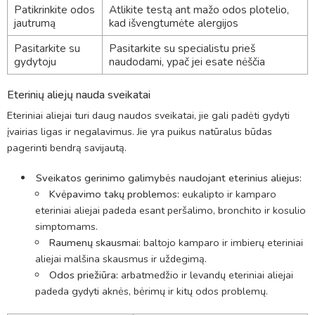
Patikrinkite odos
Atlikite testą ant mažo odos plotelio,
jautrumą
kad išvengtumėte alergijos
Pasitarkite su
Pasitarkite su specialistu prieš
gydytoju
naudodami, ypač jei esate nėščia
Eterinių aliejų nauda sveikatai
Eteriniai aliejai turi daug naudos sveikatai, jie gali padėti gydyti
įvairias ligas ir negalavimus. Jie yra puikus natūralus būdas
pagerinti bendrą savijautą.
Sveikatos gerinimo galimybės naudojant eterinius aliejus:
Kvėpavimo takų problemos:
eukalipto ir kamparo
eteriniai aliejai padeda esant peršalimo, bronchito ir kosulio
simptomams.
Raumenų skausmai:
baltojo kamparo ir imbierų eteriniai
aliejai malšina skausmus ir uždegimą.
Odos priežiūra:
arbatmedžio ir levandų eteriniai aliejai
padeda gydyti aknės, bėrimų ir kitų odos problemų.