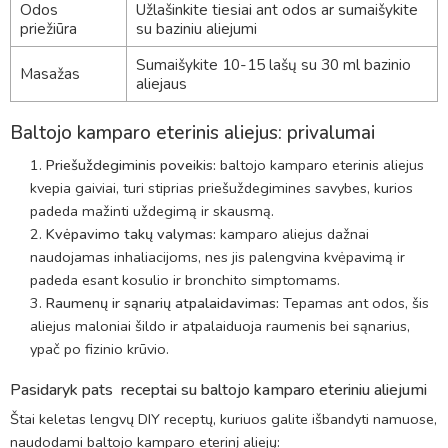
Odos
Užlašinkite tiesiai ant odos ar sumaišykite
priežiūra
su baziniu aliejumi
Sumaišykite 10-15 lašų su 30 ml bazinio
Masažas
aliejaus
Baltojo kamparo eterinis aliejus: privalumai
Priešuždegiminis poveikis:
baltojo kamparo eterinis aliejus
kvepia gaiviai, turi stiprias priešuždegimines savybes, kurios
padeda mažinti uždegimą ir skausmą.
Kvėpavimo takų valymas:
kamparo aliejus dažnai
naudojamas inhaliacijoms, nes jis palengvina kvėpavimą ir
padeda esant kosulio ir bronchito simptomams.
Raumenų ir sąnarių atpalaidavimas:
Tepamas ant odos, šis
aliejus maloniai šildo ir atpalaiduoja raumenis bei sąnarius,
ypač po fizinio krūvio.
Pasidaryk pats receptai su baltojo kamparo eteriniu aliejumi
Štai keletas lengvų DIY receptų, kuriuos galite išbandyti namuose,
naudodami baltojo kamparo eterinį aliejų: