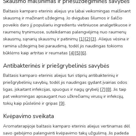
Skausmo malšinimas ir priešuždegiminės savybės
Baltasis kamparo eterinis aliejus yra labai veiksmingas malšinant
skausmą ir mažinant uždegimą. Jo dvigubas šilumos ir šalčio
poveikis daro jį populiariu ingredientu vietiniuose analgetikuose ir
raumenų trynimuose, suteikdamas palengvėjimą nuo raumenų
skausmų, sąnarių skausmų ir patinimų [
1
][
2
][
3
]. Aliejus vėsina ir
ramina uždegimą bei paraudimą, todėl jis naudingas tokioms
būklėms kaip artritas ir reumatas [
4
][
5
][
6
].
Antibakterinės ir priešgrybelinės savybės
Baltasis kamparo eterinis aliejus turi stiprių antibakterinių ir
priešgrybelinių savybių, todėl jis naudingas gydant įvairias odos
ligas, įskaitant infekcijas, spuogus ir nagų grybelį [
7
][
8
]. Jis taip
pat veiksmingas apsaugant nuo užkrečiamų virusų ir infekcijų,
tokių kaip pūslelinė ir gripas [
9
].
Kvėpavimo sveikata
Aromaterapijoje baltasis kamparo eterinis aliejus vertinamas dėl
savo gebėjimo palengvinti kvėpavimo takų užgulimą. Jis padeda