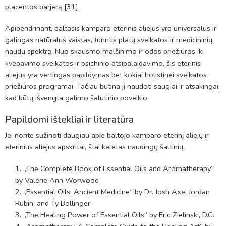
placentos barjerą [
31
].
Apibendrinant, baltasis kamparo eterinis aliejus yra universalus ir
galingas natūralus vaistas, turintis platų sveikatos ir medicininių
naudų spektrą. Nuo skausmo malšinimo ir odos priežiūros iki
kvėpavimo sveikatos ir psichinio atsipalaidavimo, šis eterinis
aliejus yra vertingas papildymas bet kokiai holistinei sveikatos
priežiūros programai. Tačiau būtina jį naudoti saugiai ir atsakingai,
kad būtų išvengta galimo šalutinio poveikio.
Papildomi ištekliai ir literatūra
Jei norite sužinoti daugiau apie baltojo kamparo eterinį aliejų ir
eterinius aliejus apskritai, štai keletas naudingų šaltinių:
„The Complete Book of Essential Oils and Aromatherapy“
by Valerie Ann Worwood
„Essential Oils: Ancient Medicine“ by Dr. Josh Axe, Jordan
Rubin, and Ty Bollinger
„The Healing Power of Essential Oils“ by Eric Zielinski, D.C.