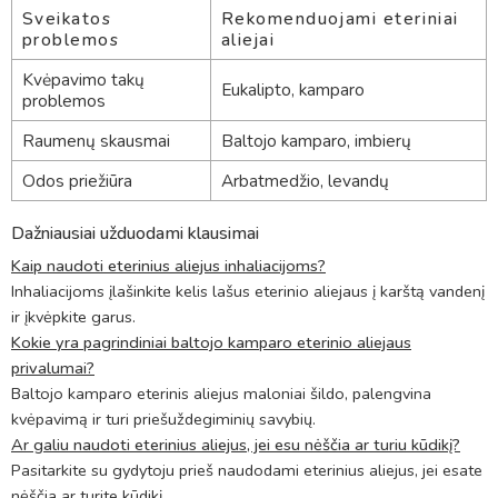
Sveikatos
Rekomenduojami eteriniai
problemos
aliejai
Kvėpavimo takų
Eukalipto, kamparo
problemos
Raumenų skausmai
Baltojo kamparo, imbierų
Odos priežiūra
Arbatmedžio, levandų
Dažniausiai užduodami klausimai
Kaip naudoti eterinius aliejus inhaliacijoms?
Inhaliacijoms įlašinkite kelis lašus eterinio aliejaus į karštą vandenį
ir įkvėpkite garus.
Kokie yra pagrindiniai baltojo kamparo eterinio aliejaus
privalumai?
Baltojo kamparo eterinis aliejus maloniai šildo, palengvina
kvėpavimą ir turi priešuždegiminių savybių.
Ar galiu naudoti eterinius aliejus, jei esu nėščia ar turiu kūdikį?
Pasitarkite su gydytoju prieš naudodami eterinius aliejus, jei esate
nėščia ar turite kūdikį.