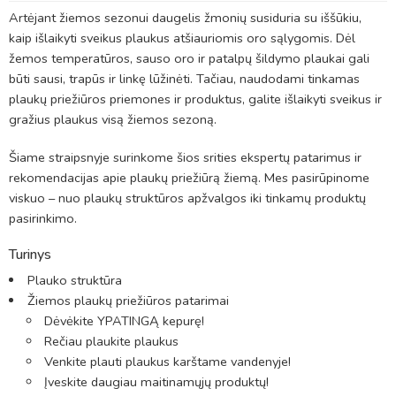
Artėjant žiemos sezonui daugelis žmonių susiduria su iššūkiu,
kaip išlaikyti sveikus plaukus atšiauriomis oro sąlygomis. Dėl
žemos temperatūros, sauso oro ir patalpų šildymo plaukai gali
būti sausi, trapūs ir linkę lūžinėti. Tačiau, naudodami tinkamas
plaukų priežiūros priemones ir produktus, galite išlaikyti sveikus ir
gražius plaukus visą žiemos sezoną.
Šiame straipsnyje surinkome šios srities ekspertų patarimus ir
rekomendacijas apie plaukų priežiūrą žiemą. Mes pasirūpinome
viskuo – nuo plaukų struktūros apžvalgos iki tinkamų produktų
pasirinkimo.
Turinys
Plauko struktūra
Žiemos plaukų priežiūros patarimai
Dėvėkite YPATINGĄ kepurę!
Rečiau plaukite plaukus
Venkite plauti plaukus karštame vandenyje!
Įveskite daugiau maitinamųjų produktų!