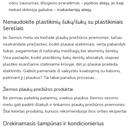
odos sausumas, blizgesio praradimas –
jojobos aliejų
,
jei kaip
niekad skilinėja galiukai –
makadamijų aliejų
.
Nenaudokite plastikinių šukų/šukų su plastikiniais
šereliais
Jei žiemos metu vis keičiate plaukų priežiūros priemones, tačiau
neatrandate priežasties, kodėl plaukai elektrinasi, verta pabandyti
šukas, pagamintas iš natūralių medžiagų bei aliuminių šerelių.
Visa paslaptis, kodėl plastikinių šukų derėtų atsisakyti, slepiasi
plastike esančiame statiniame krūvyje, dėl jo plaukai pradeda
elektrintis. Galbūt pamenate iš vaikystės kvailiojimą su balionu,
patrinant jį į plaukus? Tai labai panašus procesas…
Žiemos plaukų priežiūros produktai
Be pirmiau pateiktų patarimų, sveikus plaukus žiemos sezono
metu gali padėti išlaikyti ir tinkamos plaukų priežiūros priemonės.
Štai keletas produktų, kuriuos rekomenduoja šios srities ekspertai:
Drėkinamasis šampūnas ir kondicionierius