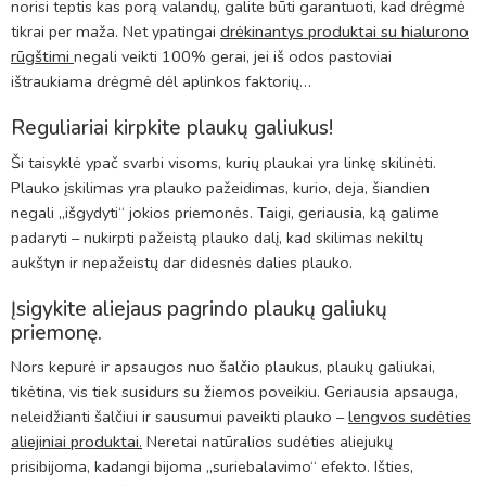
norisi teptis kas porą valandų, galite būti garantuoti, kad drėgmė
tikrai per maža. Net ypatingai
drėkinantys produktai su hialurono
rūgštimi
negali veikti 100% gerai, jei iš odos pastoviai
ištraukiama drėgmė dėl aplinkos faktorių…
Reguliariai kirpkite plaukų galiukus!
Ši taisyklė ypač svarbi visoms, kurių plaukai yra linkę skilinėti.
Plauko įskilimas yra plauko pažeidimas, kurio, deja, šiandien
negali ,,išgydyti“ jokios priemonės. Taigi, geriausia, ką galime
padaryti – nukirpti pažeistą plauko dalį, kad skilimas nekiltų
aukštyn ir nepažeistų dar didesnės dalies plauko.
Įsigykite aliejaus pagrindo plaukų galiukų
priemonę.
Nors kepurė ir apsaugos nuo šalčio plaukus, plaukų galiukai,
tikėtina, vis tiek susidurs su žiemos poveikiu. Geriausia apsauga,
neleidžianti šalčiui ir sausumui paveikti plauko –
lengvos sudėties
aliejiniai produktai
.
Neretai natūralios sudėties aliejukų
prisibijoma, kadangi bijoma ,,suriebalavimo“ efekto. Išties,