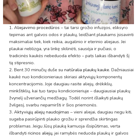
Aliejavimo proced
ūros
– tai tarsi grožio infuzijos, eliksyro
tepimas ant galvos odos ir plaukų, leidžiant plaukams įsisavinti
maksimaliai tiek, kiek reikia, augalinio ir eterinio aliejaus. Jei
plaukai neblizga, yra linkę skilinėti, sausėja ir pučiasi, o
tradicinės kaukės nebeduoda efekto – pats laikas išbandyti šį
tą stipresnio.
Bent 30 minučių duše
su natūralia plaukų kauke
. Dažniausiai
kaukė nuo kondicionieriaus skiriasi aktyviųjų komponentų
koncentracijomis. Joje daugiau rasite aliejų, drėkiklių,
minkštiklių, kai tuo tarpu kondicionieriuje – daugiausiai plaukų
žvynelį užveriančių medžiagų. Todėl norint išlaikyti plaukų
žvilgesį, svarbu nepamiršti ir šios priemonės.
Aktyviųjų aliejų naudojimas
– vieni aliejai, daugiau negu kiti,
sugeba pasirūpinti plauko grožiu ir sprendžia skirtingas
problemas. Jeigu Jūsų plauką kamuoja išsipūtimas, verta
išbandyti
ricinos aliejų
,
jei ramybės neduoda plaukų ir galvos