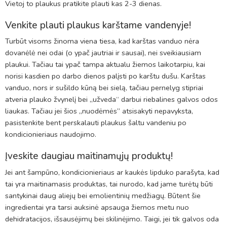
Vietoj to plaukus pratikite plauti kas 2-3 dienas.
Venkite plauti plaukus karštame vandenyje!
Turbūt visoms žinoma viena tiesa, kad karštas vanduo nėra
dovanėlė nei odai (o ypač jautriai ir sausai), nei sveikiausiam
plaukui. Tačiau tai ypač tampa aktualu žiemos laikotarpiu, kai
norisi kasdien po darbo dienos palįsti po karštu dušu. Karštas
vanduo, nors ir sušildo kūną bei sielą, tačiau pernelyg stipriai
atveria plauko žvynelį bei ,,užveda“ darbui riebalines galvos odos
liaukas. Tačiau jei šios ,,nuodėmės” atsisakyti nepavyksta,
pasistenkite bent perskalauti plaukus šaltu vandeniu po
kondicionieriaus naudojimo.
Įveskite daugiau maitinamųjų produktų!
Jei ant šampūno, kondicionieriaus ar kaukės lipduko parašyta, kad
tai yra maitinamasis produktas, tai nurodo, kad jame turėtų būti
santykinai daug aliejų bei emolientinių medžiagų. Būtent šie
ingredientai yra tarsi auksinė apsauga žiemos metu nuo
dehidratacijos, išsausėjimų bei skilinėjimo. Taigi, jei tik galvos oda