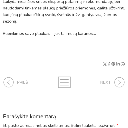
Laikydamiesi šios srities ekspertų patarimų ir rekomendacijų bei
naudodami tinkamas plaukų priežiūros priemones, galite užtikrinti,
kad jūsų plaukai išliktų sveiki, švelnūs ir žvilgantys visą žiemos
sezoną.
Rūpinkimės savo plaukais – juk tai mūsų karūnos…
PRIEŠ
NEXT
Parašykite komentarą
El. pašto adresas nebus skelbiamas.
Būtini laukeliai pažymėti
*