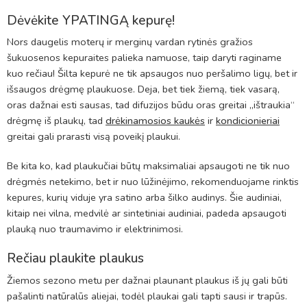
Dėvėkite YPATINGĄ kepurę!
Nors daugelis moterų ir merginų vardan rytinės gražios
šukuosenos kepuraites palieka namuose, taip daryti raginame
kuo rečiau! Šilta kepurė ne tik apsaugos nuo peršalimo ligų, bet ir
išsaugos drėgmę plaukuose. Deja, bet tiek žiemą, tiek vasarą,
oras dažnai esti sausas, tad difuzijos būdu oras greitai „ištraukia“
drėgmę iš plaukų, tad
drėkinamosios kaukės
ir
kondicionieriai
greitai gali prarasti visą poveikį plaukui.
Be kita ko, kad plaukučiai būtų maksimaliai apsaugoti ne tik nuo
drėgmės netekimo, bet ir nuo lūžinėjimo, rekomenduojame rinktis
kepures, kurių viduje yra satino arba šilko audinys. Šie audiniai,
kitaip nei vilna, medvilė ar sintetiniai audiniai, padeda apsaugoti
plauką nuo traumavimo ir elektrinimosi.
Rečiau plaukite plaukus
Žiemos sezono metu per dažnai plaunant plaukus iš jų gali būti
pašalinti natūralūs aliejai, todėl plaukai gali tapti sausi ir trapūs.