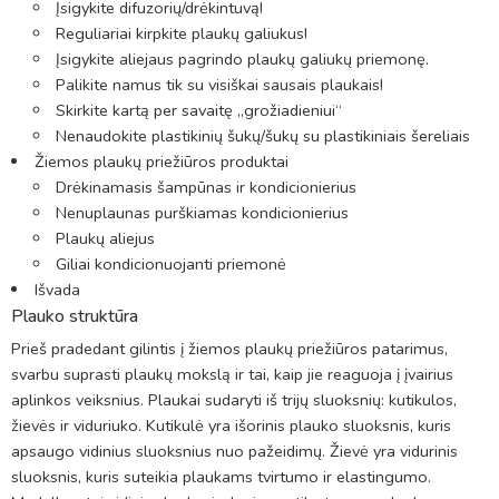
Įsigykite difuzorių/drėkintuvą!
Reguliariai kirpkite plaukų galiukus!
Įsigykite aliejaus pagrindo plaukų galiukų priemonę.
Palikite namus tik su visiškai sausais plaukais!
Skirkite kartą per savaitę ,,grožiadieniui“
Nenaudokite plastikinių šukų/šukų su plastikiniais šereliais
Žiemos plaukų priežiūros produktai
Drėkinamasis šampūnas ir kondicionierius
Nenuplaunas purškiamas kondicionierius
Plaukų aliejus
Giliai kondicionuojanti priemonė
Išvada
Plauko struktūra
Prieš pradedant gilintis į žiemos plaukų priežiūros patarimus,
svarbu suprasti plaukų mokslą ir tai, kaip jie reaguoja į įvairius
aplinkos veiksnius. Plaukai sudaryti iš trijų sluoksnių: kutikulos,
žievės ir viduriuko. Kutikulė yra išorinis plauko sluoksnis, kuris
apsaugo vidinius sluoksnius nuo pažeidimų. Žievė yra vidurinis
sluoksnis, kuris suteikia plaukams tvirtumo ir elastingumo.