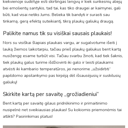
kiekvienoje sudėtyje esti skirtingas lengvų ir kiek sunkesnių aliejų
bei emolientų santykis, tad tai, kas tiko draugei ar kaimynei, gali
būti, kad visai netiks Jums. Belieka tik bandyti ir surasti sau
tinkamą, gerą efektą suteikiantį, tikrą plaukų galiukų draugą.
Palikite namus tik su visiškai sausais plaukais!
Nors su visiškai šlapiais plaukais vargu, ar sugalvotume išeiti į
lauką žiemos laikotarpiu, tačiau prieš plaukų galiukus bent kartą
nusižengę esame turbūt visi. Tačiau svarbu žinoti, kad tiek šaknis,
tiek plaukų galus turime išdžiovinti iki galo ir leisti plaukams
atvėsti iki kambario temperatūros, jei nenorime ,,užsidirbti“
papildomo apsilankymo pas kirpėją dėl išsausėjusių ir suskilusių
galiukų!
Skirkite kartą per savaitę ,,grožiadieniui“
Bent kartą per savaitę gilaus pridrėkinimo ir primaitinimo
nusipelnė net sveikiausias plaukas! Su kokiomis priemonėmis tai
atlikti? Pasirinkimas platus!