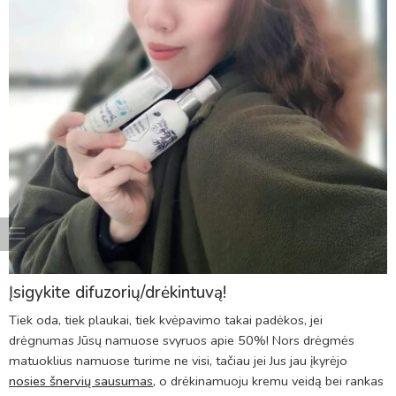
Įsigykite difuzorių/drėkintuvą!
Tiek oda, tiek plaukai, tiek kvėpavimo takai padėkos, jei
drėgnumas Jūsų namuose svyruos apie 50%! Nors drėgmės
matuoklius namuose turime ne visi, tačiau jei Jus jau įkyrėjo
nosies šnervių sausumas
,
o drėkinamuoju kremu veidą bei rankas