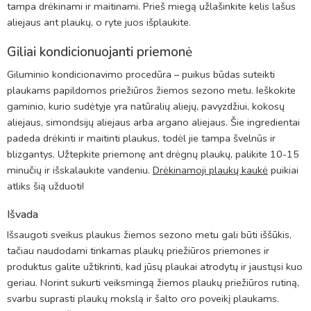
tampa drėkinami ir maitinami. Prieš miegą užlašinkite kelis lašus
aliejaus ant plaukų, o ryte juos išplaukite.
Giliai kondicionuojanti priemonė
Giluminio kondicionavimo procedūra – puikus būdas suteikti
plaukams papildomos priežiūros žiemos sezono metu. Ieškokite
gaminio, kurio sudėtyje yra natūralių aliejų, pavyzdžiui, kokosų
aliejaus, simondsijų aliejaus arba argano aliejaus. Šie ingredientai
padeda drėkinti ir maitinti plaukus, todėl jie tampa švelnūs ir
blizgantys. Užtepkite priemonę ant drėgnų plaukų, palikite 10-15
minučių ir išskalaukite vandeniu.
Drėkinamoji plaukų kaukė
puikiai
atliks šią užduoti!
Išvada
Išsaugoti sveikus plaukus žiemos sezono metu gali būti iššūkis,
tačiau naudodami tinkamas plaukų priežiūros priemones ir
produktus galite užtikrinti, kad jūsų plaukai atrodytų ir jaustųsi kuo
geriau. Norint sukurti veiksmingą žiemos plaukų priežiūros rutiną,
svarbu suprasti plaukų mokslą ir šalto oro poveikį plaukams.