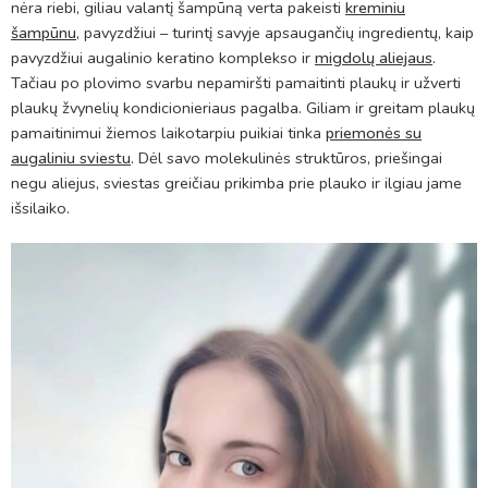
nėra riebi, giliau valantį šampūną verta pakeisti
kreminiu
šampūnu
, pavyzdžiui – turintį savyje apsaugančių ingredientų, kaip
pavyzdžiui augalinio keratino komplekso ir
migdolų aliejaus
.
Tačiau po plovimo svarbu nepamiršti pamaitinti plaukų ir užverti
plaukų žvynelių kondicionieriaus pagalba. Giliam ir greitam plaukų
pamaitinimui žiemos laikotarpiu puikiai tinka
priemonės su
augaliniu sviestu
.
Dėl savo molekulinės struktūros, priešingai
negu aliejus, sviestas greičiau prikimba prie plauko ir ilgiau jame
išsilaiko.