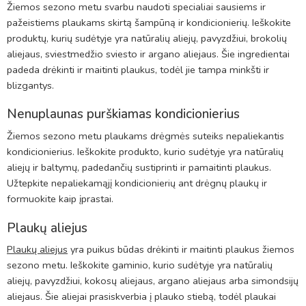
Žiemos sezono metu svarbu naudoti specialiai sausiems ir
pažeistiems plaukams skirtą šampūną ir kondicionierių. Ieškokite
produktų, kurių sudėtyje yra natūralių aliejų, pavyzdžiui, brokolių
aliejaus, sviestmedžio sviesto ir argano aliejaus. Šie ingredientai
padeda drėkinti ir maitinti plaukus, todėl jie tampa minkšti ir
blizgantys.
Nenuplaunas purškiamas kondicionierius
Žiemos sezono metu plaukams drėgmės suteiks nepaliekantis
kondicionierius. Ieškokite produkto, kurio sudėtyje yra natūralių
aliejų ir baltymų, padedančių sustiprinti ir pamaitinti plaukus.
Užtepkite nepaliekamąjį kondicionierių ant drėgnų plaukų ir
formuokite kaip įprastai.
Plaukų aliejus
Plaukų aliejus
yra puikus būdas drėkinti ir maitinti plaukus žiemos
sezono metu. Ieškokite gaminio, kurio sudėtyje yra natūralių
aliejų, pavyzdžiui, kokosų aliejaus, argano aliejaus arba simondsijų
aliejaus. Šie aliejai prasiskverbia į plauko stiebą, todėl plaukai